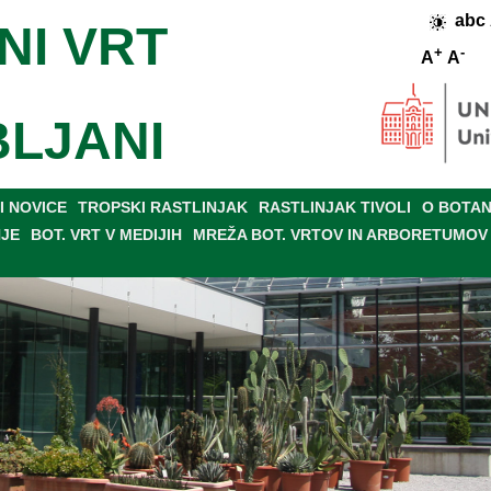
abc
NI VRT
+
-
A
A
BLJANI
 NOVICE
TROPSKI RASTLINJAK
RASTLINJAK TIVOLI
O BOTAN
NJE
BOT. VRT V MEDIJIH
MREŽA BOT. VRTOV IN ARBORETUMOV