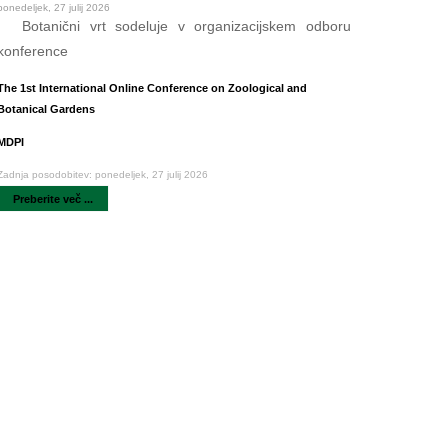
ponedeljek, 27 julij 2026
Botanični vrt sodeluje v organizacijskem odboru
konference
The 1st International Online Conference on Zoological and
Botanical Gardens
MDPI
Zadnja posodobitev: ponedeljek, 27 julij 2026
Preberite več ...