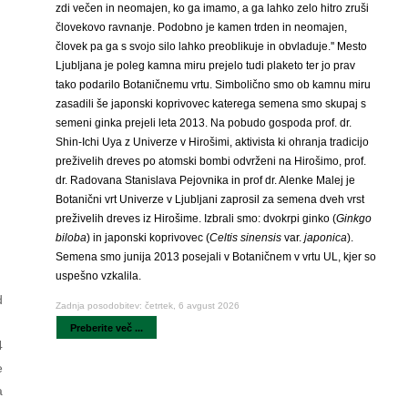
zdi večen in neomajen, ko ga imamo, a ga lahko zelo hitro zruši
človekovo ravnanje. Podobno je kamen trden in neomajen,
človek pa ga s svojo silo lahko preoblikuje in obvladuje.'' Mesto
Ljubljana je poleg kamna miru prejelo tudi plaketo ter jo prav
tako podarilo Botaničnemu vrtu. Simbolično smo ob kamnu miru
zasadili še japonski koprivovec katerega semena smo skupaj s
semeni ginka prejeli leta 2013. Na pobudo gospoda prof. dr.
Shin-Ichi Uya z Univerze v Hirošimi, aktivista ki ohranja tradicijo
preživelih dreves po atomski bombi odvrženi na Hirošimo, prof.
dr. Radovana Stanislava Pejovnika in prof dr. Alenke Malej je
Botanični vrt Univerze v Ljubljani zaprosil za semena dveh vrst
preživelih dreves iz Hirošime. Izbrali smo: dvokrpi ginko (
Ginkgo
biloba
) in japonski koprivovec (
Celtis sinensis
var.
japonica
).
Semena smo junija 2013 posejali v Botaničnem v vrtu UL, kjer so
uspešno vzkalila.
d
Zadnja posodobitev: četrtek, 6 avgust 2026
Preberite več ...
4
e
a