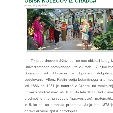
OBISK KOLEGOV IZ GRADCA
petek, 26 junij 2026
Tik pred dnevom državnosti so nas obiskali kolegi i
Univerzitetnega botaničnega vrta v Gradcu. Z njimi im
Botanični vrt Univerze v Ljubljani dolgoletn
sodelovanje. Alfonz Paulin vodja botaničnega vrta me
leti 1886 do 1931 je namreč v Gradcu na tamkajšnj
univerzi študiral med leti 1873 do leta 1877. Kot glavn
predmet je imel prirodopis (naravoslovje), matematik
in fiziko pa kot stranska predmeta. Julija leta 1878 j
opravil državni izpit iz prirodopisa.