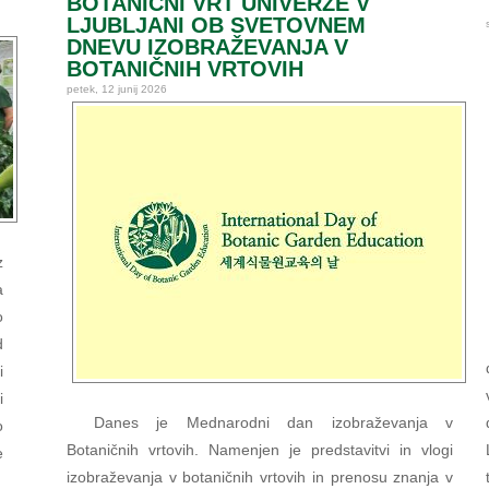
BOTANIČNI VRT UNIVERZE V
LJUBLJANI OB SVETOVNEM
DNEVU IZOBRAŽEVANJA V
BOTANIČNIH VRTOVIH
petek, 12 junij 2026
z
a
o
d
i
i
Danes je Mednarodni dan izobraževanja v
o
Botaničnih vrtovih. Namenjen je predstavitvi in vlogi
e
izobraževanja v botaničnih vrtovih in prenosu znanja v