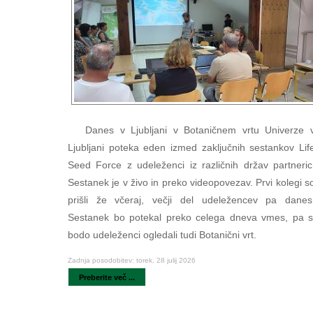
Danes v Ljubljani v Botaničnem vrtu Univerze 
Ljubljani poteka eden izmed zaključnih sestankov Lif
Seed Force z udeleženci iz različnih držav partneric
Sestanek je v živo in preko videopovezav. Prvi kolegi s
prišli že včeraj, večji del udeležencev pa danes
Sestanek bo potekal preko celega dneva vmes, pa s
bodo udeleženci ogledali tudi Botanični vrt.
Zadnja posodobitev: torek, 28 julij 2026
Preberite več ...