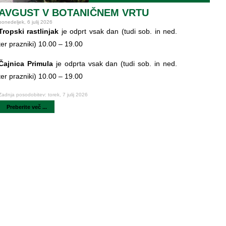
AVGUST V BOTANIČNEM VRTU
ponedeljek, 6 julij 2026
Tropski rastlinjak
je odprt vsak dan (tudi sob. in ned.
ter prazniki) 10.00 – 19.00
Čajnica Primula
je odprta vsak dan (tudi sob. in ned.
ter prazniki) 10.00 – 19.00
Zadnja posodobitev: torek, 7 julij 2026
Preberite več ...