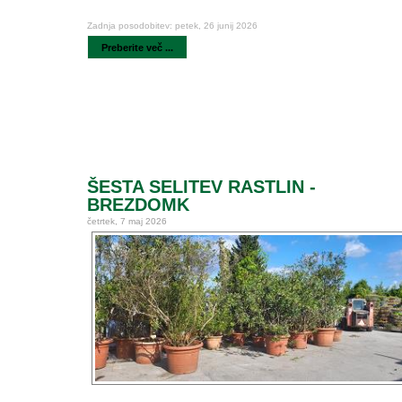
Zadnja posodobitev: petek, 26 junij 2026
Preberite več ...
ŠESTA SELITEV RASTLIN -
BREZDOMK
četrtek, 7 maj 2026