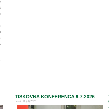
o
t
e
e
i
e
o
.
TISKOVNA KONFERENCA 9.7.2026
petek, 10 julij 2026