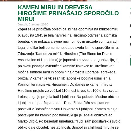
KAMEN MIRU IN DREVESA
HIROŠIME PRINAŠAJO SPOROČILO
MIRU!
četrtek, 6 avgust 2026
Zopet se je približala obletnica, ki nas opominja na krhkost miru.
6. avgusta 1945 je bila namreč na Hirošimo odvržena atomska
bomba, ki je pokazala svojo rušilno moč in grozote vojn. Zaradi
tega je toliko bolj pomembno, da po svetu širimo sporočilo miru.
Združenje "Kamen za mir" iz Hirošime (The Stone for Peace
Association of Hiroshima) je japonska nevladna organizacija, ki
po svetu podarja avtentične kamnite tlakovce iz Hirošime kot
močne simbole miru in opomin na grozote uporabe jedrskega
orožja. V kamen je vklesan lik japonske boginje usmiljenja
Kannon ter napis »iz Hirošime«. Do danes je kamen miru iz
Hirošime prejelo že več kot 110 mest iz več kot 100 držav sveta.
Letos pa ga je prejela tudi Ljubljana. Na pobudo Mestne občine
Ljubljana in podžupana doc. Roka Žnidaršiča smo kamen
postavili v Botaničnem vrtu Univerze v Ljubljani. Kamen miru je
postavljen na kamniti podstavek, ki ga je izdelal oblikovalec
Marko Drpić. Po besedah umetnika: ''Tudi sam podstavek s svojo
obliko daje občutek nestabilnosti. Simbolizira krhkost miru, ki se