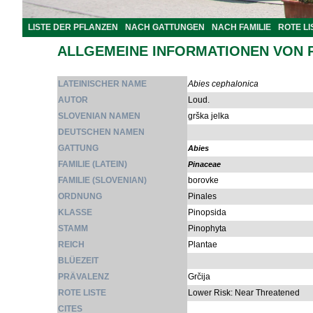
LISTE DER PFLANZEN
NACH GATTUNGEN
NACH FAMILIE
ROTE LI
ALLGEMEINE INFORMATIONEN VON 
LATEINISCHER NAME
Abies cephalonica
AUTOR
Loud.
SLOVENIAN NAMEN
grška jelka
DEUTSCHEN NAMEN
GATTUNG
Abies
FAMILIE (LATEIN)
Pinaceae
FAMILIE (SLOVENIAN)
borovke
ORDNUNG
Pinales
KLASSE
Pinopsida
STAMM
Pinophyta
REICH
Plantae
BLÜEZEIT
PRÄVALENZ
Grčija
ROTE LISTE
Lower Risk: Near Threatened
CITES