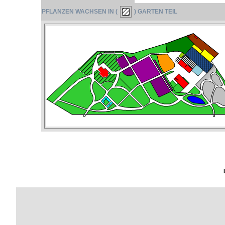
PFLANZEN WACHSEN IN (
) GARTEN TEIL