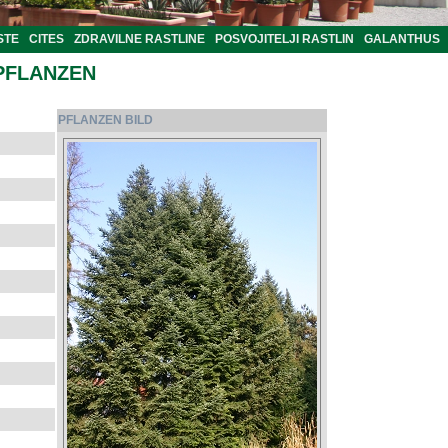
STE
CITES
ZDRAVILNE RASTLINE
POSVOJITELJI RASTLIN
GALANTHUS
PFLANZEN
PFLANZEN BILD