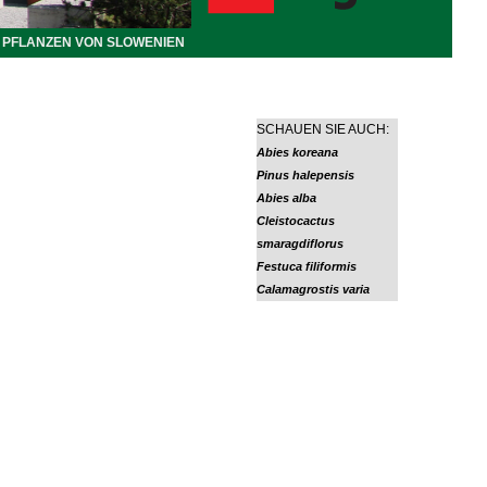
PFLANZEN VON SLOWENIEN
SCHAUEN SIE AUCH:
Abies koreana
Pinus halepensis
Abies alba
Cleistocactus
smaragdiflorus
Festuca filiformis
Calamagrostis varia