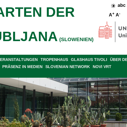
abc
ARTEN DER
+
-
A
A
UBLJANA
(SLOWENIEN)
 VERANSTALTUNGEN
TROPENHAUS
GLASHAUS TIVOLI
ÜBER D
PRÄSENZ IN MEDIEN
SLOVENIAN NETWORK
NOVI VRT