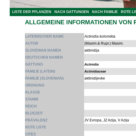
LISTE DER PFLANZEN
NACH GATTUNGEN
NACH FAMILIE
ROTE LI
ALLGEMEINE INFORMATIONEN VON 
LATEINISCHER NAME
Actinidia kolomikta
AUTOR
(Maxim.& Rupr.) Maxim.
SLOVENIAN NAMEN
aktinidija
DEUTSCHEN NAMEN
GATTUNG
Actinidia
FAMILIE (LATEIN)
Actinidiaceae
FAMILIE (SLOVENIAN)
aktinidijevke
ORDNUNG
KLASSE
STAMM
REICH
BLÜEZEIT
PRÄVALENZ
JV Evropa, JZ Azija, V Azija
ROTE LISTE
CITES