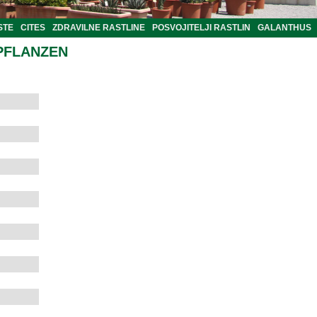
STE
CITES
ZDRAVILNE RASTLINE
POSVOJITELJI RASTLIN
GALANTHUS
PFLANZEN