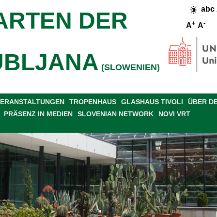
abc
ARTEN DER
+
-
A
A
UBLJANA
(SLOWENIEN)
 VERANSTALTUNGEN
TROPENHAUS
GLASHAUS TIVOLI
ÜBER D
PRÄSENZ IN MEDIEN
SLOVENIAN NETWORK
NOVI VRT