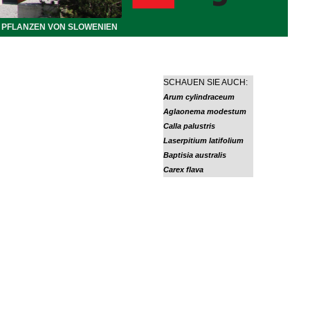
PFLANZEN VON SLOWENIEN
SCHAUEN SIE AUCH:
Arum cylindraceum
Aglaonema modestum
Calla palustris
Laserpitium latifolium
Baptisia australis
Carex flava