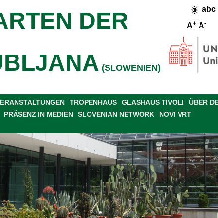
abc
ARTEN DER
+
-
A
A
UBLJANA
(SLOWENIEN)
 VERANSTALTUNGEN
TROPENHAUS
GLASHAUS TIVOLI
ÜBER D
PRÄSENZ IN MEDIEN
SLOVENIAN NETWORK
NOVI VRT