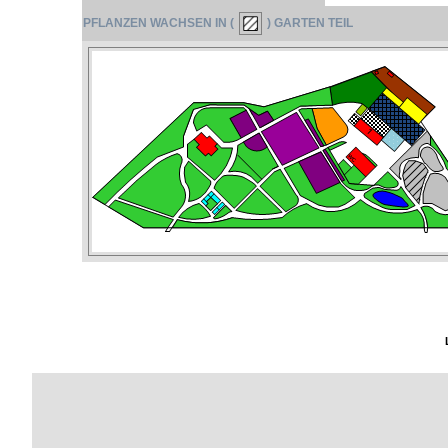
PFLANZEN WACHSEN IN (
) GARTEN TEIL