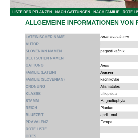
LISTE DER PFLANZEN
NACH GATTUNGEN
NACH FAMILIE
ROTE LI
ALLGEMEINE INFORMATIONEN VON 
LATEINISCHER NAME
Arum maculatum
AUTOR
L.
SLOVENIAN NAMEN
pegasti kačnik
DEUTSCHEN NAMEN
GATTUNG
Arum
FAMILIE (LATEIN)
Araceae
FAMILIE (SLOVENIAN)
kačnikovke
ORDNUNG
Alismatales
KLASSE
Liliopsida
STAMM
Magnoliophyta
REICH
Plantae
BLÜEZEIT
april - mai
PRÄVALENZ
Evropa
ROTE LISTE
CITES