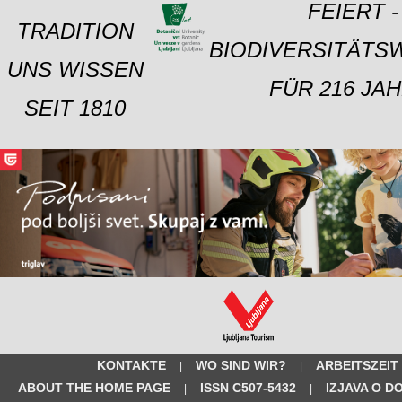
FEIERT -
TRADITION
BIODIVERSITÄTS
UNS WISSEN
FÜR 216 JAH
SEIT 1810
KONTAKTE
WO SIND WIR?
ARBEITSZEIT
|
|
ABOUT THE HOME PAGE
ISSN C507-5432
IZJAVA O D
|
|