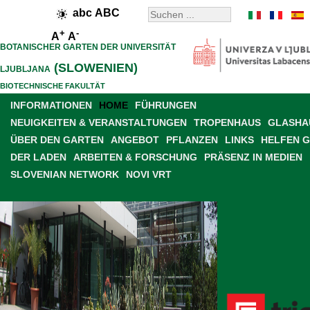
abc
ABC
+
-
A
A
BOTANISCHER GARTEN DER UNIVERSITÄT
(SLOWENIEN)
LJUBLJANA
BIOTECHNISCHE FAKULTÄT
INFORMATIONEN
HOME
FÜHRUNGEN
NEUIGKEITEN & VERANSTALTUNGEN
TROPENHAUS
GLASHAU
ÜBER DEN GARTEN
ANGEBOT
PFLANZEN
LINKS
HELFEN 
DER LADEN
ARBEITEN & FORSCHUNG
PRÄSENZ IN MEDIEN
SLOVENIAN NETWORK
NOVI VRT