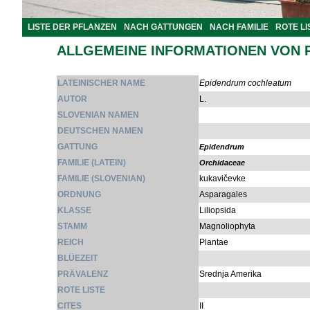
LISTE DER PFLANZEN
NACH GATTUNGEN
NACH FAMILIE
ROTE LI
ALLGEMEINE INFORMATIONEN VON 
LATEINISCHER NAME
Epidendrum cochleatum
AUTOR
L.
SLOVENIAN NAMEN
DEUTSCHEN NAMEN
GATTUNG
Epidendrum
FAMILIE (LATEIN)
Orchidaceae
FAMILIE (SLOVENIAN)
kukavičevke
ORDNUNG
Asparagales
KLASSE
Liliopsida
STAMM
Magnoliophyta
REICH
Plantae
BLÜEZEIT
PRÄVALENZ
Srednja Amerika
ROTE LISTE
CITES
II