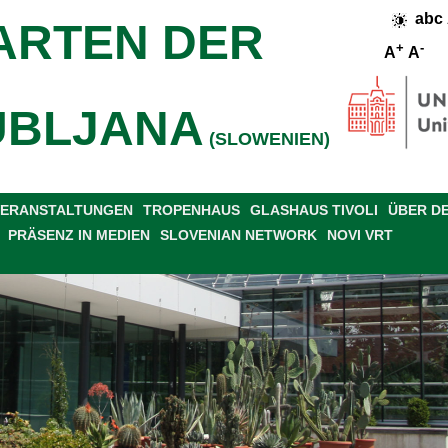
abc
ARTEN DER
+
-
A
A
UBLJANA
(SLOWENIEN)
 VERANSTALTUNGEN
TROPENHAUS
GLASHAUS TIVOLI
ÜBER D
PRÄSENZ IN MEDIEN
SLOVENIAN NETWORK
NOVI VRT