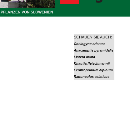
PFLANZEN VON SLOWENIEN
SCHAUEN SIE AUCH:
Coelogyne cristata
Anacamptis pyramidalis
Listera ovata
Knautia fleischmannii
Leontopodium alpinum
Ranunculus asiaticus