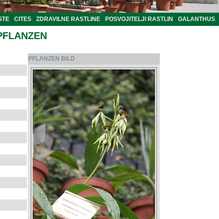
STE
CITES
ZDRAVILNE RASTLINE
POSVOJITELJI RASTLIN
GALANTHUS
PFLANZEN
PFLANZEN BILD