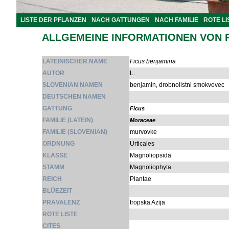
LISTE DER PFLANZEN
NACH GATTUNGEN
NACH FAMILIE
ROTE LI
ALLGEMEINE INFORMATIONEN VON 
LATEINISCHER NAME
Ficus benjamina
AUTOR
L.
SLOVENIAN NAMEN
benjamin, drobnolistni smokvovec
DEUTSCHEN NAMEN
GATTUNG
Ficus
FAMILIE (LATEIN)
Moraceae
FAMILIE (SLOVENIAN)
murvovke
ORDNUNG
Urticales
KLASSE
Magnoliopsida
STAMM
Magnoliophyta
REICH
Plantae
BLÜEZEIT
PRÄVALENZ
tropska Azija
ROTE LISTE
CITES