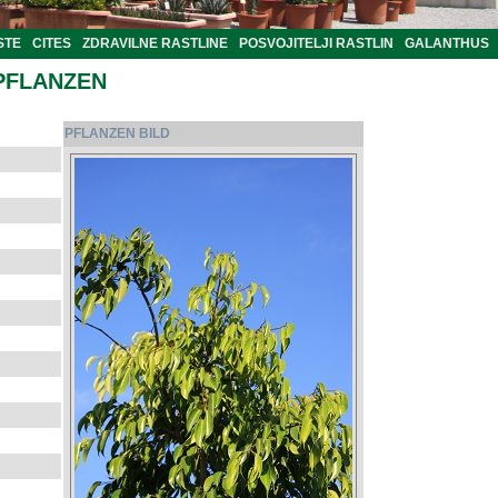
STE
CITES
ZDRAVILNE RASTLINE
POSVOJITELJI RASTLIN
GALANTHUS
PFLANZEN
PFLANZEN BILD