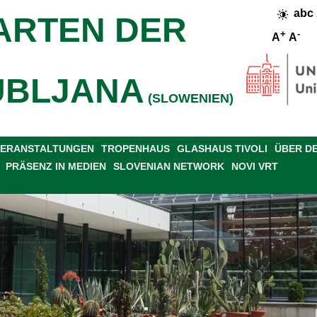
abc
ARTEN DER
+
-
A
A
UBLJANA
(SLOWENIEN)
 VERANSTALTUNGEN
TROPENHAUS
GLASHAUS TIVOLI
ÜBER D
PRÄSENZ IN MEDIEN
SLOVENIAN NETWORK
NOVI VRT