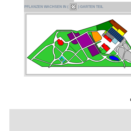
PFLANZEN WACHSEN IN (
) GARTEN TEIL