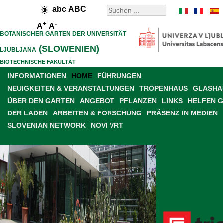
abc
ABC
+
-
A
A
BOTANISCHER GARTEN DER UNIVERSITÄT
(SLOWENIEN)
LJUBLJANA
BIOTECHNISCHE FAKULTÄT
INFORMATIONEN
HOME
FÜHRUNGEN
NEUIGKEITEN & VERANSTALTUNGEN
TROPENHAUS
GLASHAU
ÜBER DEN GARTEN
ANGEBOT
PFLANZEN
LINKS
HELFEN 
DER LADEN
ARBEITEN & FORSCHUNG
PRÄSENZ IN MEDIEN
SLOVENIAN NETWORK
NOVI VRT