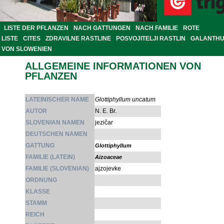
LISTE DER PFLANZEN
NACH GATTUNGEN
NACH FAMILIE
ROTE
LISTE
CITES
ZDRAVILNE RASTLINE
POSVOJITELJI RASTLIN
GALANTH
VON SLOWENIEN
ALLGEMEINE INFORMATIONEN VON
PFLANZEN
LATEINISCHER NAME
Glottiphyllum uncatum
AUTOR
N. E. Br.
SLOVENIAN NAMEN
jezičar
DEUTSCHEN NAMEN
GATTUNG
Glottiphyllum
FAMILIE (LATEIN)
Aizoaceae
FAMILIE (SLOVENIAN)
ajzojevke
ORDNUNG
KLASSE
STAMM
REICH