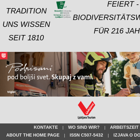
FEIERT -
TRADITION
BIODIVERSITÄTS
UNS WISSEN
FÜR 216 JAH
SEIT 1810
KONTAKTE
WO SIND WIR?
ARBEITSZEIT
|
|
ABOUT THE HOME PAGE
ISSN C507-5432
IZJAVA O D
|
|