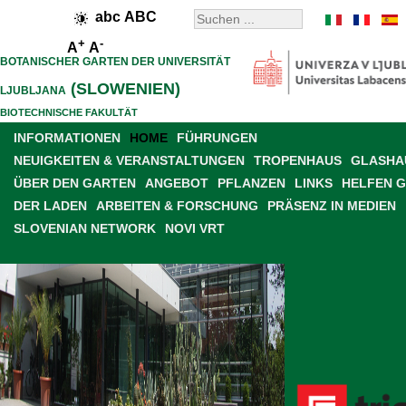
abc
ABC
+
-
A
A
BOTANISCHER GARTEN DER UNIVERSITÄT
(SLOWENIEN)
LJUBLJANA
BIOTECHNISCHE FAKULTÄT
INFORMATIONEN
HOME
FÜHRUNGEN
NEUIGKEITEN & VERANSTALTUNGEN
TROPENHAUS
GLASHAU
ÜBER DEN GARTEN
ANGEBOT
PFLANZEN
LINKS
HELFEN 
DER LADEN
ARBEITEN & FORSCHUNG
PRÄSENZ IN MEDIEN
SLOVENIAN NETWORK
NOVI VRT