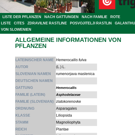
LISTE DER PFLANZEN
NACH GATTUNGEN
NACH FAMILIE
ROTE
LISTE
CITES
ZDRAVILNE RASTLINE
POSVOJITELJI RASTLIN
GALANTH
VON SLOWENIEN
ALLGEMEINE INFORMATIONEN VON
PFLANZEN
LATEINISCHER NAME
Hemerocallis fulva
AUTOR
(L.) L.
SLOVENIAN NAMEN
rumenorjava maslenica
DEUTSCHEN NAMEN
GATTUNG
Hemerocallis
FAMILIE (LATEIN)
Asphodelaceae
FAMILIE (SLOVENIAN)
zlatokorenovke
ORDNUNG
Asparagales
KLASSE
Liliopsida
STAMM
Magnoliophyta
REICH
Plantae