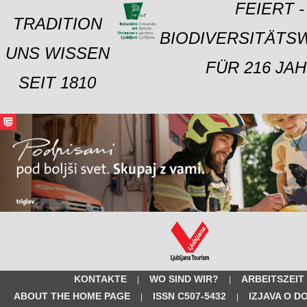
FEIERT -
TRADITION
BIODIVERSITÄTS
UNS WISSEN
FÜR 216 JAH
SEIT 1810
KONTAKTE
WO SIND WIR?
ARBEITSZEIT
|
|
ABOUT THE HOME PAGE
ISSN C507-5432
IZJAVA O D
|
|