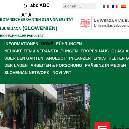
abc
ABC
+
-
A
A
BOTANISCHER GARTEN DER UNIVERSITÄT
(SLOWENIEN)
LJUBLJANA
BIOTECHNISCHE FAKULTÄT
INFORMATIONEN
HOME
FÜHRUNGEN
NEUIGKEITEN & VERANSTALTUNGEN
TROPENHAUS
GLASHAU
ÜBER DEN GARTEN
ANGEBOT
PFLANZEN
LINKS
HELFEN 
DER LADEN
ARBEITEN & FORSCHUNG
PRÄSENZ IN MEDIEN
SLOVENIAN NETWORK
NOVI VRT