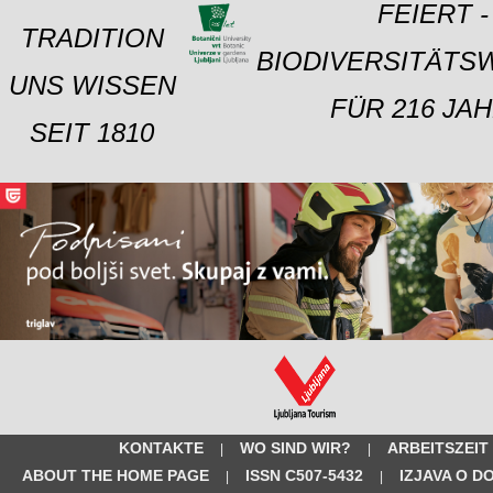
FEIERT -
TRADITION
BIODIVERSITÄTS
UNS WISSEN
FÜR 216 JAH
SEIT 1810
KONTAKTE
WO SIND WIR?
ARBEITSZEIT
|
|
ABOUT THE HOME PAGE
ISSN C507-5432
IZJAVA O D
|
|