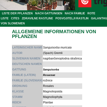
LISTE DER PFLANZEN
NACH GATTUNGEN
NACH FAMILIE
ROTE
LISTE
CITES
ZDRAVILNE RASTLINE
POSVOJITELJI RASTLIN
GALANTH
VON SLOWENIEN
ALLGEMEINE INFORMATIONEN VON
PFLANZEN
LATEINISCHER NAME
Sanguisorba muricata
AUTOR
(Spach) Gremli
SLOVENIAN NAMEN
nagrbančenoplodna strašnica
DEUTSCHEN NAMEN
GATTUNG
Sanguisorba
FAMILIE (LATEIN)
Rosaceae
FAMILIE (SLOVENIAN)
rožnice
ORDNUNG
Rosales
KLASSE
Magnoliopsida
STAMM
Magnoliophyta
REICH
Plantae