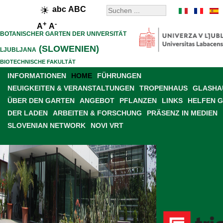
abc
ABC
+
-
A
A
BOTANISCHER GARTEN DER UNIVERSITÄT
(SLOWENIEN)
LJUBLJANA
BIOTECHNISCHE FAKULTÄT
INFORMATIONEN
HOME
FÜHRUNGEN
NEUIGKEITEN & VERANSTALTUNGEN
TROPENHAUS
GLASHAU
ÜBER DEN GARTEN
ANGEBOT
PFLANZEN
LINKS
HELFEN 
DER LADEN
ARBEITEN & FORSCHUNG
PRÄSENZ IN MEDIEN
SLOVENIAN NETWORK
NOVI VRT