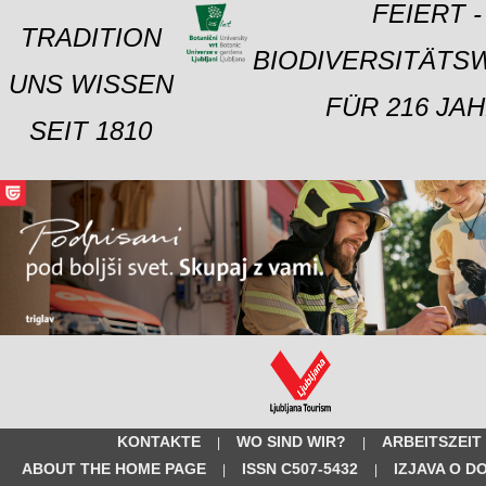
FEIERT -
TRADITION
BIODIVERSITÄTS
UNS WISSEN
FÜR 216 JAH
SEIT 1810
KONTAKTE
WO SIND WIR?
ARBEITSZEIT
|
|
ABOUT THE HOME PAGE
ISSN C507-5432
IZJAVA O D
|
|