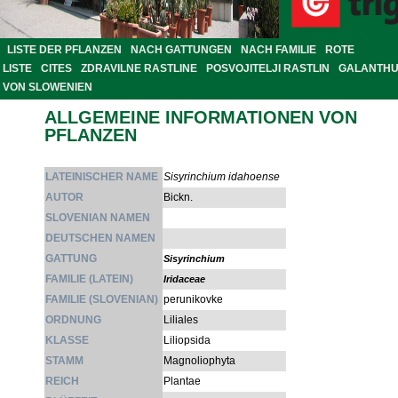
LISTE DER PFLANZEN
NACH GATTUNGEN
NACH FAMILIE
ROTE
LISTE
CITES
ZDRAVILNE RASTLINE
POSVOJITELJI RASTLIN
GALANTH
VON SLOWENIEN
ALLGEMEINE INFORMATIONEN VON
PFLANZEN
LATEINISCHER NAME
Sisyrinchium idahoense
AUTOR
Bickn.
SLOVENIAN NAMEN
DEUTSCHEN NAMEN
GATTUNG
Sisyrinchium
FAMILIE (LATEIN)
Iridaceae
FAMILIE (SLOVENIAN)
perunikovke
ORDNUNG
Liliales
KLASSE
Liliopsida
STAMM
Magnoliophyta
REICH
Plantae