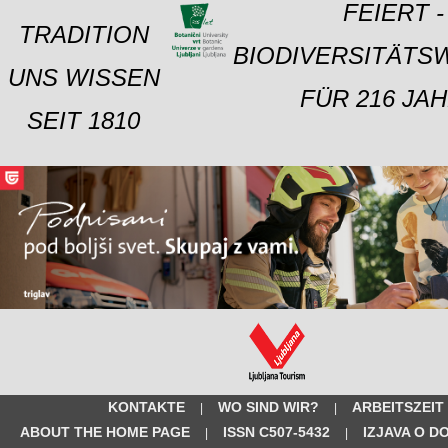
FEIERT -
TRADITION
BIODIVERSITÄTS
UNS WISSEN
FÜR 216 JAH
SEIT 1810
KONTAKTE
WO SIND WIR?
ARBEITSZEIT
|
|
ABOUT THE HOME PAGE
ISSN C507-5432
IZJAVA O D
|
|