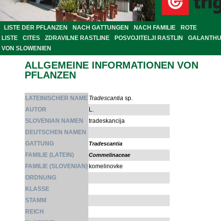
LISTE DER PFLANZEN
NACH GATTUNGEN
NACH FAMILIE
ROTE
LISTE
CITES
ZDRAVILNE RASTLINE
POSVOJITELJI RASTLIN
GALANTH
VON SLOWENIEN
ALLGEMEINE INFORMATIONEN VON
PFLANZEN
LATEINISCHER NAME
Tradescantia
sp.
AUTOR
L.
SLOVENIAN NAMEN
tradeskancija
DEUTSCHEN NAMEN
GATTUNG
Tradescantia
FAMILIE (LATEIN)
Commelinaceae
FAMILIE (SLOVENIAN)
komelinovke
ORDNUNG
KLASSE
STAMM
REICH