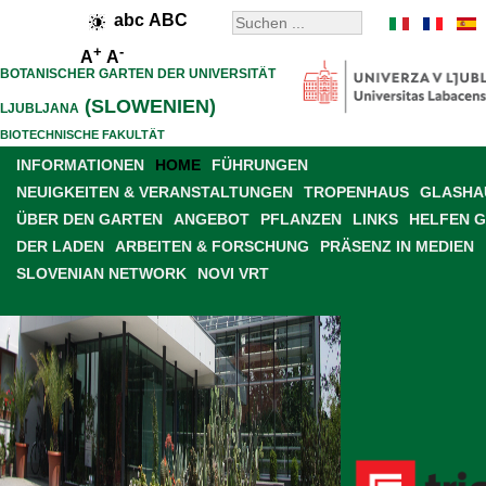
abc
ABC
+
-
A
A
BOTANISCHER GARTEN DER UNIVERSITÄT
(SLOWENIEN)
LJUBLJANA
BIOTECHNISCHE FAKULTÄT
INFORMATIONEN
HOME
FÜHRUNGEN
NEUIGKEITEN & VERANSTALTUNGEN
TROPENHAUS
GLASHAU
ÜBER DEN GARTEN
ANGEBOT
PFLANZEN
LINKS
HELFEN 
DER LADEN
ARBEITEN & FORSCHUNG
PRÄSENZ IN MEDIEN
SLOVENIAN NETWORK
NOVI VRT