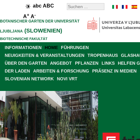
abc
ABC
+
-
A
A
BOTANISCHER GARTEN DER UNIVERSITÄT
(SLOWENIEN)
LJUBLJANA
BIOTECHNISCHE FAKULTÄT
INFORMATIONEN
HOME
FÜHRUNGEN
NEUIGKEITEN & VERANSTALTUNGEN
TROPENHAUS
GLASHAU
ÜBER DEN GARTEN
ANGEBOT
PFLANZEN
LINKS
HELFEN 
DER LADEN
ARBEITEN & FORSCHUNG
PRÄSENZ IN MEDIEN
SLOVENIAN NETWORK
NOVI VRT