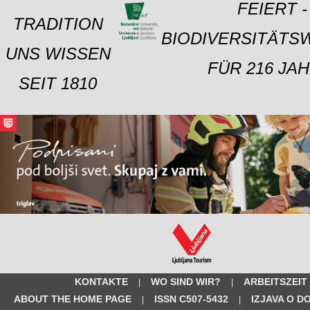
FEIERT -
TRADITION
BIODIVERSITÄTS
UNS WISSEN
FÜR 216 JAH
SEIT 1810
KONTAKTE
WO SIND WIR?
ARBEITSZEIT
|
|
ABOUT THE HOME PAGE
ISSN C507-5432
IZJAVA O D
|
|