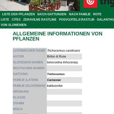
LISTE DER PFLANZEN
NACH GATTUNGEN
NACH FAMILIE
ROTE
LISTE
CITES
ZDRAVILNE RASTLINE
POSVOJITELJI RASTLIN
GALANTH
VON SLOWENIEN
ALLGEMEINE INFORMATIONEN VON
PFLANZEN
LATEINISCHER NAME
Trichocereus candicans
AUTOR
Briton & Rose
SLOVENIAN NAMEN
belocvetna trihocereja
DEUTSCHEN NAMEN
GATTUNG
Trichocereus
FAMILIE (LATEIN)
Cactaceae
FAMILIE (SLOVENIAN)
kaktusovke
ORDNUNG
KLASSE
STAMM
REICH