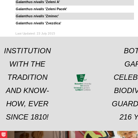
Galanthus nivalis
'Zeleni A'
Galanthus nivalis
'Zeleni Pacek'
Galanthus nivalis
'Zminec'
Galanthus nivalis
'Zvezdica'
Last Updated: 23 July 2015
INSTITUTION
BOT
WITH THE
GA
TRADITION
CELEB
AND KNOW-
BIODI
HOW, EVER
GUARD
SINCE 1810!
216 