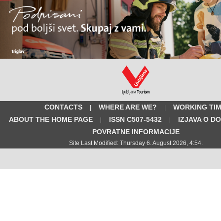
CONTACTS
WHERE ARE WE?
WORKING TI
|
|
ABOUT THE HOME PAGE
ISSN C507-5432
IZJAVA O D
|
|
POVRATNE INFORMACIJE
Site Last Modified: Thursday 6. August 2026, 4:54.