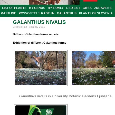
LIST OF PLANTS
BY GENUS
BY FAMILY
RED LIST
CITES
ZDRAVILNE
RASTLINE
POSVOJITELJI RASTLIN
GALANTHUS
PLANTS OF SLOVENIA
GALANTHUS NIVALIS
Created: 12 February 2012
Different Galanthus forms on sale
Exhibition of different Galanthus forms
Galanthus nivalis
in University Botanic Gardens Ljubljana