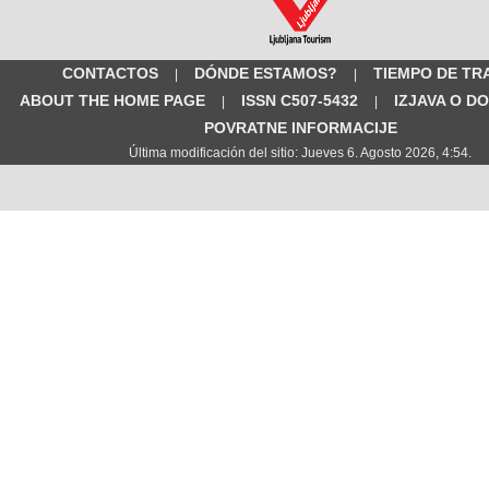
CONTACTOS
DÓNDE ESTAMOS?
TIEMPO DE TR
|
|
ABOUT THE HOME PAGE
ISSN C507-5432
IZJAVA O D
|
|
POVRATNE INFORMACIJE
Última modificación del sitio: Jueves 6. Agosto 2026, 4:54.