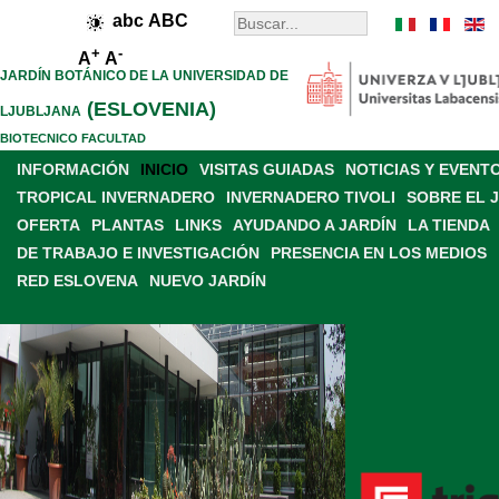
abc
ABC
+
-
A
A
JARDÍN BOTÁNICO DE LA UNIVERSIDAD DE
(ESLOVENIA)
LJUBLJANA
BIOTECNICO FACULTAD
INFORMACIÓN
INICIO
VISITAS GUIADAS
NOTICIAS Y EVENT
TROPICAL INVERNADERO
INVERNADERO TIVOLI
SOBRE EL 
OFERTA
PLANTAS
LINKS
AYUDANDO A JARDÍN
LA TIENDA
DE TRABAJO E INVESTIGACIÓN
PRESENCIA EN LOS MEDIOS
RED ESLOVENA
NUEVO JARDÍN