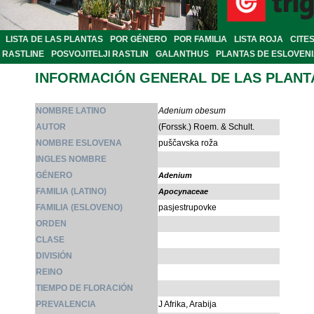
LISTA DE LAS PLANTAS
POR GÉNERO
POR FAMILIA
LISTA ROJA
CITE
RASTLINE
POSVOJITELJI RASTLIN
GALANTHUS
PLANTAS DE ESLOVEN
INFORMACIÓN GENERAL DE LAS PLANT
NOMBRE LATINO
Adenium obesum
AUTOR
(Forssk.) Roem. & Schult.
NOMBRE ESLOVENA
puščavska roža
INGLES NOMBRE
GÉNERO
Adenium
FAMILIA (LATINO)
Apocynaceae
FAMILIA (ESLOVENO)
pasjestrupovke
ORDEN
CLASE
DIVISIÓN
REINO
TIEMPO DE FLORACIÓN
PREVALENCIA
J Afrika, Arabija