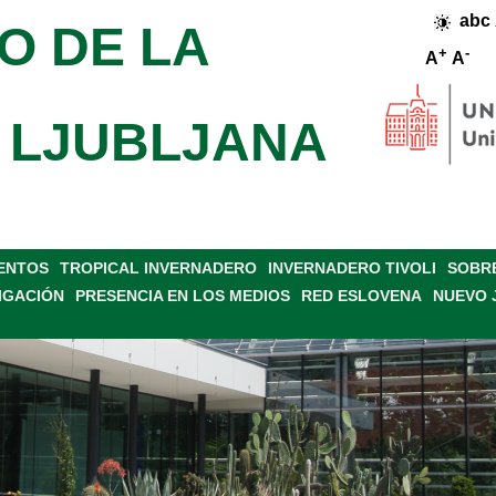
abc
O DE LA
+
-
A
A
 LJUBLJANA
VENTOS
TROPICAL INVERNADERO
INVERNADERO TIVOLI
SOBRE
IGACIÓN
PRESENCIA EN LOS MEDIOS
RED ESLOVENA
NUEVO 