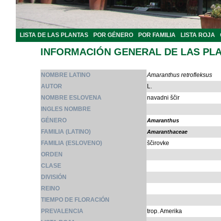
LISTA DE LAS PLANTAS
POR GÉNERO
POR FAMILIA
LISTA ROJA
INFORMACIÓN GENERAL DE LAS PL
NOMBRE LATINO
Amaranthus retrofleksus
AUTOR
L.
NOMBRE ESLOVENA
navadni ščir
INGLES NOMBRE
GÉNERO
Amaranthus
FAMILIA (LATINO)
Amaranthaceae
FAMILIA (ESLOVENO)
ščirovke
ORDEN
CLASE
DIVISIÓN
REINO
TIEMPO DE FLORACIÓN
PREVALENCIA
trop. Amerika