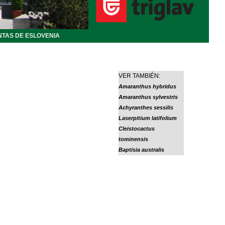
NTAS DE ESLOVENIA
VER TAMBIÉN:
Amaranthus hybridus
Amaranthus sylvestris
Achyranthes sessilis
Laserpitium latifolium
Cleistocactus
tominensis
Baptisia australis