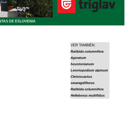
NTAS DE ESLOVENIA
VER TAMBIÉN:
Ratibida columnifera
Ageratum
houstonianum
Leontopodium alpinum
Cleistocactus
smaragdiflorus
Ratibida columnifera
Helleborus multifidus