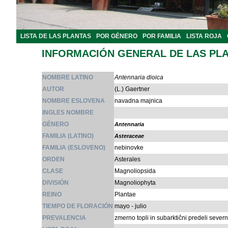
LISTA DE LAS PLANTAS
POR GÉNERO
POR FAMILIA
LISTA ROJA
INFORMACIÓN GENERAL DE LAS PL
NOMBRE LATINO
Antennaria dioica
AUTOR
(L.) Gaertner
NOMBRE ESLOVENA
navadna majnica
INGLES NOMBRE
GÉNERO
Antennaria
FAMILIA (LATINO)
Asteraceae
FAMILIA (ESLOVENO)
nebinovke
ORDEN
Asterales
CLASE
Magnoliopsida
DIVISIÓN
Magnoliophyta
REINO
Plantae
TIEMPO DE FLORACIÓN
mayo - julio
PREVALENCIA
zmerno topli in subarktični predeli sever