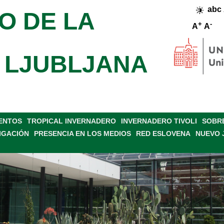
abc
O DE LA
+
-
A
A
 LJUBLJANA
VENTOS
TROPICAL INVERNADERO
INVERNADERO TIVOLI
SOBRE
IGACIÓN
PRESENCIA EN LOS MEDIOS
RED ESLOVENA
NUEVO 