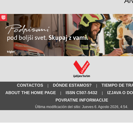
A
CONTACTOS
DÓNDE ESTAMOS?
TIEMPO DE TR
|
|
ABOUT THE HOME PAGE
ISSN C507-5432
IZJAVA O D
|
|
POVRATNE INFORMACIJE
Última modificación del sitio: Jueves 6. Agosto 2026, 4:54.