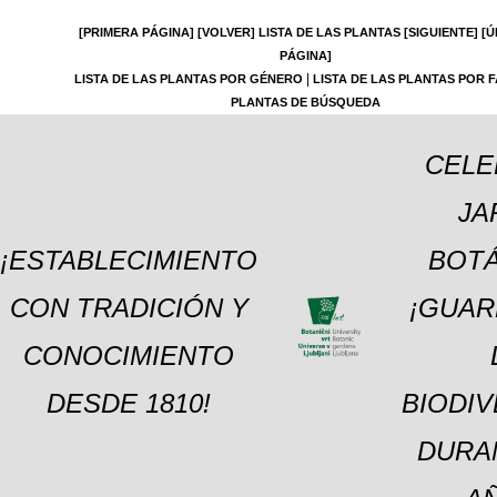
[PRIMERA PÁGINA]
[VOLVER]
LISTA DE LAS PLANTAS
[SIGUIENTE]
[Ú
PÁGINA]
|
LISTA DE LAS PLANTAS POR GÉNERO
LISTA DE LAS PLANTAS POR F
PLANTAS DE BÚSQUEDA
CELE
JA
¡ESTABLECIMIENTO
BOTÁ
CON TRADICIÓN Y
¡GUAR
CONOCIMIENTO
DESDE 1810!
BIODI
DURA