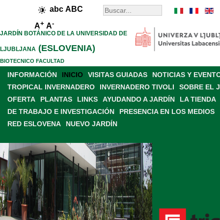
abc
ABC
+
-
A
A
JARDÍN BOTÁNICO DE LA UNIVERSIDAD DE
(ESLOVENIA)
LJUBLJANA
BIOTECNICO FACULTAD
INFORMACIÓN
INICIO
VISITAS GUIADAS
NOTICIAS Y EVENT
TROPICAL INVERNADERO
INVERNADERO TIVOLI
SOBRE EL 
OFERTA
PLANTAS
LINKS
AYUDANDO A JARDÍN
LA TIENDA
DE TRABAJO E INVESTIGACIÓN
PRESENCIA EN LOS MEDIOS
RED ESLOVENA
NUEVO JARDÍN