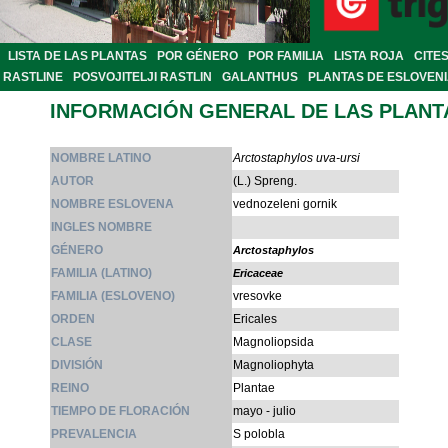
LISTA DE LAS PLANTAS
POR GÉNERO
POR FAMILIA
LISTA ROJA
CITE
RASTLINE
POSVOJITELJI RASTLIN
GALANTHUS
PLANTAS DE ESLOVEN
INFORMACIÓN GENERAL DE LAS PLANT
NOMBRE LATINO
Arctostaphylos uva-ursi
AUTOR
(L.) Spreng.
NOMBRE ESLOVENA
vednozeleni gornik
INGLES NOMBRE
GÉNERO
Arctostaphylos
FAMILIA (LATINO)
Ericaceae
FAMILIA (ESLOVENO)
vresovke
ORDEN
Ericales
CLASE
Magnoliopsida
DIVISIÓN
Magnoliophyta
REINO
Plantae
TIEMPO DE FLORACIÓN
mayo - julio
PREVALENCIA
S polobla