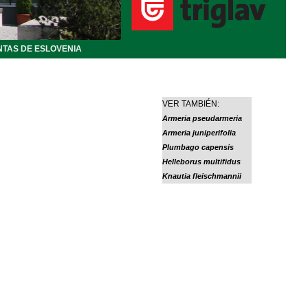
NTAS DE ESLOVENIA
VER TAMBIÉN:
Armeria pseudarmeria
Armeria juniperifolia
Plumbago capensis
Helleborus multifidus
Knautia fleischmannii