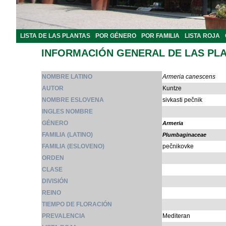
LISTA DE LAS PLANTAS
POR GÉNERO
POR FAMILIA
LISTA ROJA
INFORMACIÓN GENERAL DE LAS PL
NOMBRE LATINO
Armeria canescens
AUTOR
Kuntze
NOMBRE ESLOVENA
sivkasti pečnik
INGLES NOMBRE
GÉNERO
Armeria
FAMILIA (LATINO)
Plumbaginaceae
FAMILIA (ESLOVENO)
pečnikovke
ORDEN
CLASE
DIVISIÓN
REINO
TIEMPO DE FLORACIÓN
PREVALENCIA
Mediteran