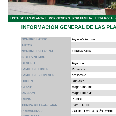
LISTA DE LAS PLANTAS
POR GÉNERO
POR FAMILIA
LISTA ROJA
INFORMACIÓN GENERAL DE LAS PL
NOMBRE LATINO
Asperula taurina
AUTOR
L.
NOMBRE ESLOVENA
turinska perla
INGLES NOMBRE
GÉNERO
Asperula
FAMILIA (LATINO)
Rubiaceae
FAMILIA (ESLOVENO)
broščevke
ORDEN
Rubiales
CLASE
Magnoliopsida
DIVISIÓN
Magnoliophyta
REINO
Plantae
TIEMPO DE FLORACIÓN
mayo - junio
PREVALENCIA
J Sr. in J Evropa, Bližnji vzhod