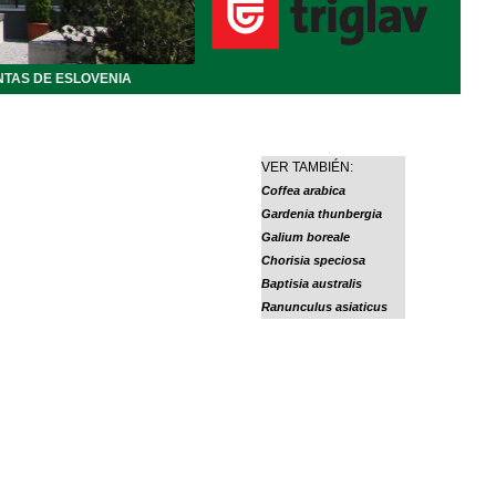
NTAS DE ESLOVENIA
VER TAMBIÉN:
Coffea arabica
Gardenia thunbergia
Galium boreale
Chorisia speciosa
Baptisia australis
Ranunculus asiaticus