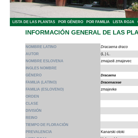
LISTA DE LAS PLANTAS
POR GÉNERO
POR FAMILIA
LISTA ROJA
INFORMACIÓN GENERAL DE LAS PL
NOMBRE LATINO
Dracaena draco
AUTOR
(L.) L.
NOMBRE ESLOVENA
zmajasti zmajevec
INGLES NOMBRE
GÉNERO
Dracaena
FAMILIA (LATINO)
Dracenaceae
FAMILIA (ESLOVENO)
zmajevke
ORDEN
CLASE
DIVISIÓN
REINO
TIEMPO DE FLORACIÓN
PREVALENCIA
Kanarski otoki