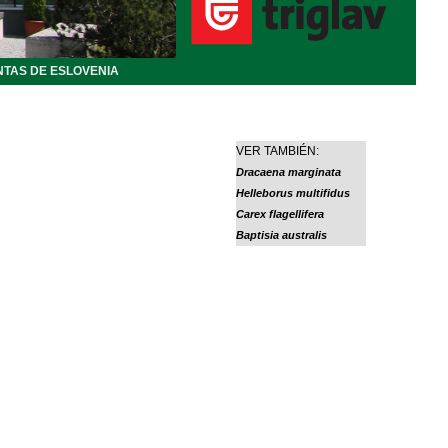
NTAS DE ESLOVENIA
VER TAMBIÉN:
Dracaena marginata
Helleborus multifidus
Carex flagellifera
Baptisia australis