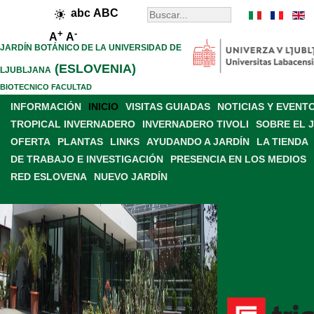
abc
ABC
+
-
A
A
JARDÍN BOTÁNICO DE LA UNIVERSIDAD DE
(ESLOVENIA)
LJUBLJANA
BIOTECNICO FACULTAD
INFORMACIÓN
INICIO
VISITAS GUIADAS
NOTICIAS Y EVENT
TROPICAL INVERNADERO
INVERNADERO TIVOLI
SOBRE EL 
OFERTA
PLANTAS
LINKS
AYUDANDO A JARDÍN
LA TIENDA
DE TRABAJO E INVESTIGACIÓN
PRESENCIA EN LOS MEDIOS
RED ESLOVENA
NUEVO JARDÍN