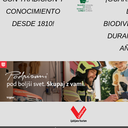
CONOCIMIENTO
DESDE 1810!
BIODI
DURA
A