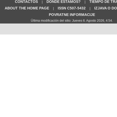
CONTACTOS
DÓNDE ESTAMOS?
TIEMPO DE TR
|
|
ABOUT THE HOME PAGE
ISSN C507-5432
IZJAVA O D
|
|
POVRATNE INFORMACIJE
Última modificación del sitio: Jueves 6. Agosto 2026, 4:54.