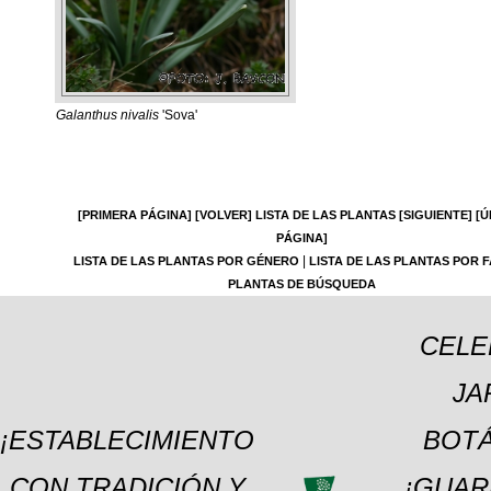
Galanthus nivalis
'Sova'
[PRIMERA PÁGINA]
[VOLVER]
LISTA DE LAS PLANTAS
[SIGUIENTE]
[Ú
PÁGINA]
|
LISTA DE LAS PLANTAS POR GÉNERO
LISTA DE LAS PLANTAS POR F
PLANTAS DE BÚSQUEDA
CELE
JA
¡ESTABLECIMIENTO
BOTÁ
CON TRADICIÓN Y
¡GUAR