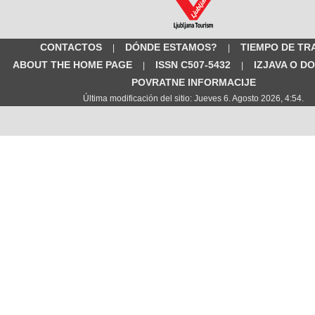
CONTACTOS
DÓNDE ESTAMOS?
TIEMPO DE TR
|
|
ABOUT THE HOME PAGE
ISSN C507-5432
IZJAVA O D
|
|
POVRATNE INFORMACIJE
Última modificación del sitio: Jueves 6. Agosto 2026, 4:54.