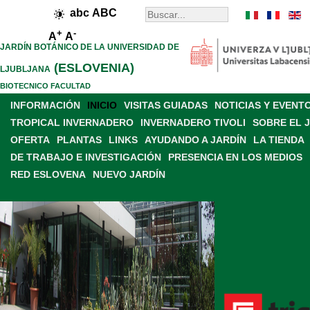
abc
ABC
+
-
A
A
JARDÍN BOTÁNICO DE LA UNIVERSIDAD DE
(ESLOVENIA)
LJUBLJANA
BIOTECNICO FACULTAD
INFORMACIÓN
INICIO
VISITAS GUIADAS
NOTICIAS Y EVENT
TROPICAL INVERNADERO
INVERNADERO TIVOLI
SOBRE EL 
OFERTA
PLANTAS
LINKS
AYUDANDO A JARDÍN
LA TIENDA
DE TRABAJO E INVESTIGACIÓN
PRESENCIA EN LOS MEDIOS
RED ESLOVENA
NUEVO JARDÍN