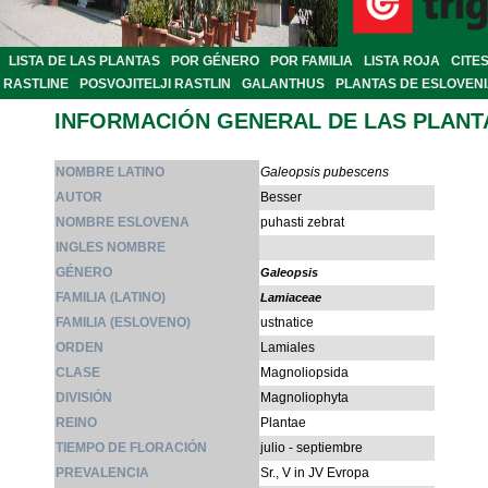
LISTA DE LAS PLANTAS
POR GÉNERO
POR FAMILIA
LISTA ROJA
CITE
RASTLINE
POSVOJITELJI RASTLIN
GALANTHUS
PLANTAS DE ESLOVEN
INFORMACIÓN GENERAL DE LAS PLANT
NOMBRE LATINO
Galeopsis pubescens
AUTOR
Besser
NOMBRE ESLOVENA
puhasti zebrat
INGLES NOMBRE
GÉNERO
Galeopsis
FAMILIA (LATINO)
Lamiaceae
FAMILIA (ESLOVENO)
ustnatice
ORDEN
Lamiales
CLASE
Magnoliopsida
DIVISIÓN
Magnoliophyta
REINO
Plantae
TIEMPO DE FLORACIÓN
julio - septiembre
PREVALENCIA
Sr., V in JV Evropa