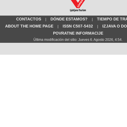
CONTACTOS
DÓNDE ESTAMOS?
TIEMPO DE TR
|
|
ABOUT THE HOME PAGE
ISSN C507-5432
IZJAVA O D
|
|
POVRATNE INFORMACIJE
Última modificación del sitio: Jueves 6. Agosto 2026, 4:54.