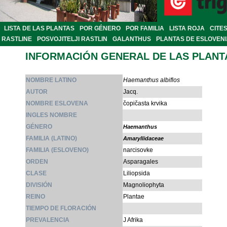
LISTA DE LAS PLANTAS
POR GÉNERO
POR FAMILIA
LISTA ROJA
CITE
RASTLINE
POSVOJITELJI RASTLIN
GALANTHUS
PLANTAS DE ESLOVEN
INFORMACIÓN GENERAL DE LAS PLANT
NOMBRE LATINO
Haemanthus albiflos
AUTOR
Jacq.
NOMBRE ESLOVENA
čopičasta krvika
INGLES NOMBRE
GÉNERO
Haemanthus
FAMILIA (LATINO)
Amaryllidaceae
FAMILIA (ESLOVENO)
narcisovke
ORDEN
Asparagales
CLASE
Liliopsida
DIVISIÓN
Magnoliophyta
REINO
Plantae
TIEMPO DE FLORACIÓN
PREVALENCIA
J Afrika