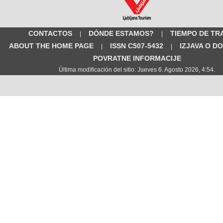
CONTACTOS
DÓNDE ESTAMOS?
TIEMPO DE TR
|
|
ABOUT THE HOME PAGE
ISSN C507-5432
IZJAVA O D
|
|
POVRATNE INFORMACIJE
Última modificación del sitio: Jueves 6. Agosto 2026, 4:54.