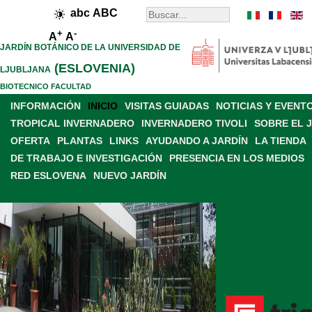
abc
ABC
+
-
A
A
JARDÍN BOTÁNICO DE LA UNIVERSIDAD DE
(ESLOVENIA)
LJUBLJANA
BIOTECNICO FACULTAD
INFORMACIÓN
INICIO
VISITAS GUIADAS
NOTICIAS Y EVENT
TROPICAL INVERNADERO
INVERNADERO TIVOLI
SOBRE EL 
OFERTA
PLANTAS
LINKS
AYUDANDO A JARDÍN
LA TIENDA
DE TRABAJO E INVESTIGACIÓN
PRESENCIA EN LOS MEDIOS
RED ESLOVENA
NUEVO JARDÍN