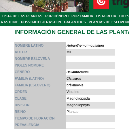
LISTA DE LAS PLANTAS
POR GÉNERO
POR FAMILIA
LISTA ROJA
CITE
RASTLINE
POSVOJITELJI RASTLIN
GALANTHUS
PLANTAS DE ESLOVEN
INFORMACIÓN GENERAL DE LAS PLANT
NOMBRE LATINO
Helianthemum guttatum
AUTOR
Mil.
NOMBRE ESLOVENA
INGLES NOMBRE
GÉNERO
Helianthemum
FAMILIA (LATINO)
Cistaceae
FAMILIA (ESLOVENO)
brškinovke
ORDEN
Violales
CLASE
Magnoliopsida
DIVISIÓN
Magnoliophyta
REINO
Plantae
TIEMPO DE FLORACIÓN
PREVALENCIA