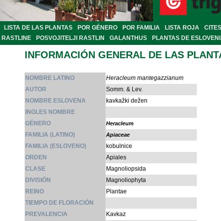
LISTA DE LAS PLANTAS
POR GÉNERO
POR FAMILIA
LISTA ROJA
CITE
RASTLINE
POSVOJITELJI RASTLIN
GALANTHUS
PLANTAS DE ESLOVEN
INFORMACIÓN GENERAL DE LAS PLANT
NOMBRE LATINO
Heracleum mantegazzianum
AUTOR
Somm. & Lev.
NOMBRE ESLOVENA
kavkažki dežen
INGLES NOMBRE
GÉNERO
Heracleum
FAMILIA (LATINO)
Apiaceae
FAMILIA (ESLOVENO)
kobulnice
ORDEN
Apiales
CLASE
Magnoliopsida
DIVISIÓN
Magnoliophyta
REINO
Plantae
TIEMPO DE FLORACIÓN
PREVALENCIA
Kavkaz