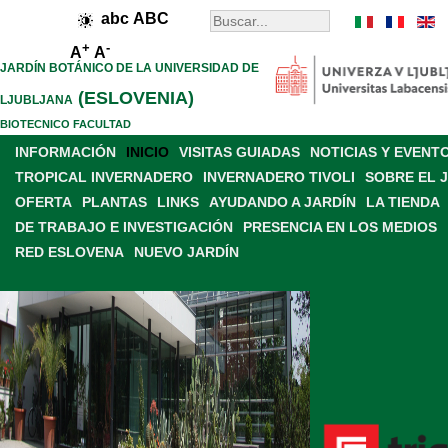
abc
ABC
+
-
A
A
JARDÍN BOTÁNICO DE LA UNIVERSIDAD DE
(ESLOVENIA)
LJUBLJANA
BIOTECNICO FACULTAD
INFORMACIÓN
INICIO
VISITAS GUIADAS
NOTICIAS Y EVENT
TROPICAL INVERNADERO
INVERNADERO TIVOLI
SOBRE EL 
OFERTA
PLANTAS
LINKS
AYUDANDO A JARDÍN
LA TIENDA
DE TRABAJO E INVESTIGACIÓN
PRESENCIA EN LOS MEDIOS
RED ESLOVENA
NUEVO JARDÍN