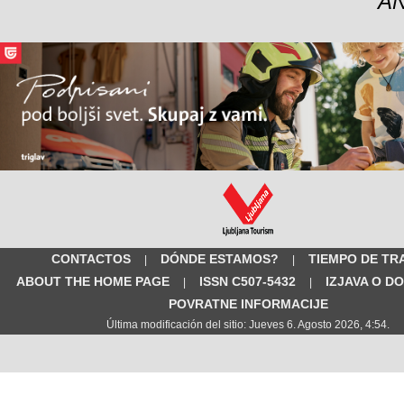
A
CONTACTOS
DÓNDE ESTAMOS?
TIEMPO DE TR
|
|
ABOUT THE HOME PAGE
ISSN C507-5432
IZJAVA O D
|
|
POVRATNE INFORMACIJE
Última modificación del sitio: Jueves 6. Agosto 2026, 4:54.