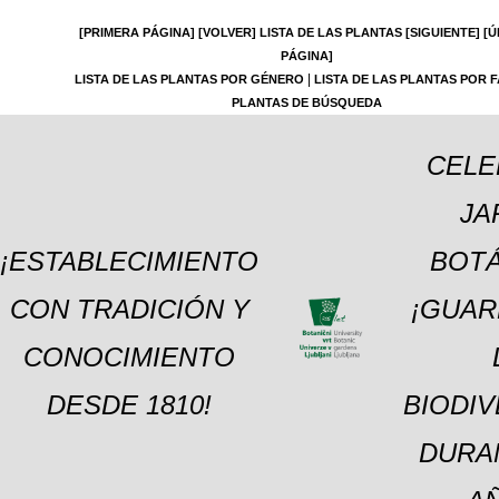
[PRIMERA PÁGINA]
[VOLVER]
LISTA DE LAS PLANTAS
[SIGUIENTE]
[Ú
PÁGINA]
|
LISTA DE LAS PLANTAS POR GÉNERO
LISTA DE LAS PLANTAS POR F
PLANTAS DE BÚSQUEDA
CELE
JA
¡ESTABLECIMIENTO
BOTÁ
CON TRADICIÓN Y
¡GUAR
CONOCIMIENTO
DESDE 1810!
BIODI
DURA