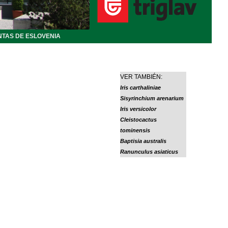
NTAS DE ESLOVENIA
VER TAMBIÉN:
Iris carthaliniae
Sisyrinchium arenarium
Iris versicolor
Cleistocactus
tominensis
Baptisia australis
Ranunculus asiaticus