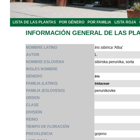
LISTA DE LAS PLANTAS
POR GÉNERO
POR FAMILIA
LISTA ROJA
INFORMACIÓN GENERAL DE LAS PL
NOMBRE LATINO
Iris sibirica
'Alba'
AUTOR
L.
NOMBRE ESLOVENA
sibirska perunika, sorta
INGLES NOMBRE
GÉNERO
Iris
FAMILIA (LATINO)
Iridaceae
FAMILIA (ESLOVENO)
perunikovke
ORDEN
CLASE
DIVISIÓN
REINO
TIEMPO DE FLORACIÓN
PREVALENCIA
gojeno