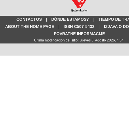
CONTACTOS
DÓNDE ESTAMOS?
TIEMPO DE TR
|
|
ABOUT THE HOME PAGE
ISSN C507-5432
IZJAVA O D
|
|
POVRATNE INFORMACIJE
Última modificación del sitio: Jueves 6. Agosto 2026, 4:54.