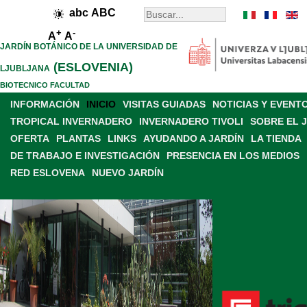
abc
ABC
+
-
A
A
JARDÍN BOTÁNICO DE LA UNIVERSIDAD DE
(ESLOVENIA)
LJUBLJANA
BIOTECNICO FACULTAD
INFORMACIÓN
INICIO
VISITAS GUIADAS
NOTICIAS Y EVENT
TROPICAL INVERNADERO
INVERNADERO TIVOLI
SOBRE EL 
OFERTA
PLANTAS
LINKS
AYUDANDO A JARDÍN
LA TIENDA
DE TRABAJO E INVESTIGACIÓN
PRESENCIA EN LOS MEDIOS
RED ESLOVENA
NUEVO JARDÍN