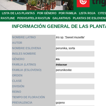
LISTA DE LAS PLANTAS
POR GÉNERO
POR FAMILIA
LISTA ROJA
CITE
RASTLINE
POSVOJITELJI RASTLIN
GALANTHUS
PLANTAS DE ESLOVEN
INFORMACIÓN GENERAL DE LAS PLANT
NOMBRE LATINO
Iris
sp. 'Sweet musette'
AUTOR
NOMBRE ESLOVENA
perunika, sorta
INGLES NOMBRE
GÉNERO
Iris
FAMILIA (LATINO)
Iridaceae
FAMILIA (ESLOVENO)
perunikovke
ORDEN
CLASE
DIVISIÓN
REINO
TIEMPO DE FLORACIÓN
PREVALENCIA
gojeno