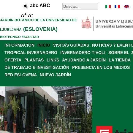
abc
ABC
+
-
A
A
JARDÍN BOTÁNICO DE LA UNIVERSIDAD DE
(ESLOVENIA)
LJUBLJANA
BIOTECNICO FACULTAD
INFORMACIÓN
INICIO
VISITAS GUIADAS
NOTICIAS Y EVENT
TROPICAL INVERNADERO
INVERNADERO TIVOLI
SOBRE EL 
OFERTA
PLANTAS
LINKS
AYUDANDO A JARDÍN
LA TIENDA
DE TRABAJO E INVESTIGACIÓN
PRESENCIA EN LOS MEDIOS
RED ESLOVENA
NUEVO JARDÍN