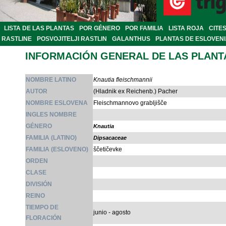
LISTA DE LAS PLANTAS
POR GÉNERO
POR FAMILIA
LISTA ROJA
CITE
RASTLINE
POSVOJITELJI RASTLIN
GALANTHUS
PLANTAS DE ESLOVEN
INFORMACIÓN GENERAL DE LAS PLANT
NOMBRE LATINO
Knautia fleischmannii
AUTOR
(Hladnik ex Reichenb.) Pacher
NOMBRE ESLOVENA
Fleischmannovo grabljišče
INGLES NOMBRE
GÉNERO
Knautia
FAMILIA (LATINO)
Dipsacaceae
FAMILIA (ESLOVENO)
ščetičevke
ORDEN
CLASE
DIVISIÓN
REINO
TIEMPO DE
junio - agosto
FLORACIÓN