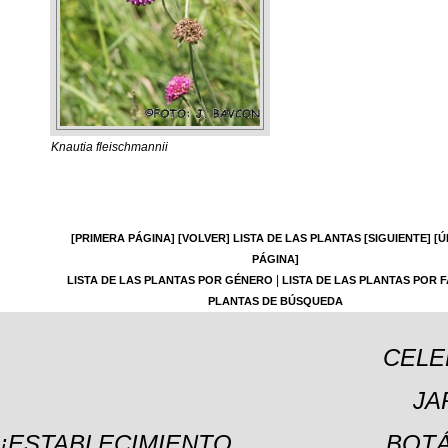
Knautia fleischmannii
[PRIMERA PÁGINA]
[VOLVER]
LISTA DE LAS PLANTAS
[SIGUIENTE]
[Ú
PÁGINA]
|
LISTA DE LAS PLANTAS POR GÉNERO
LISTA DE LAS PLANTAS POR F
PLANTAS DE BÚSQUEDA
CELE
JA
¡ESTABLECIMIENTO
BOTÁ