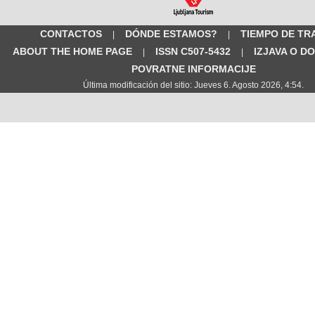
CONTACTOS
DÓNDE ESTAMOS?
TIEMPO DE TR
|
|
ABOUT THE HOME PAGE
ISSN C507-5432
IZJAVA O D
|
|
POVRATNE INFORMACIJE
Última modificación del sitio: Jueves 6. Agosto 2026, 4:54.