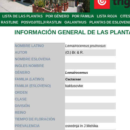
LISTA DE LAS PLANTAS
POR GÉNERO
POR FAMILIA
LISTA ROJA
CITE
RASTLINE
POSVOJITELJI RASTLIN
GALANTHUS
PLANTAS DE ESLOVEN
INFORMACIÓN GENERAL DE LAS PLANT
NOMBRE LATINO
Lemairocereus pruinosus
AUTOR
(O.) Br. & R.
NOMBRE ESLOVENA
INGLES NOMBRE
GÉNERO
Lemairocereus
FAMILIA (LATINO)
Cactaceae
FAMILIA (ESLOVENO)
kaktusovke
ORDEN
CLASE
DIVISIÓN
REINO
TIEMPO DE FLORACIÓN
PREVALENCIA
osrednja in J Mehika