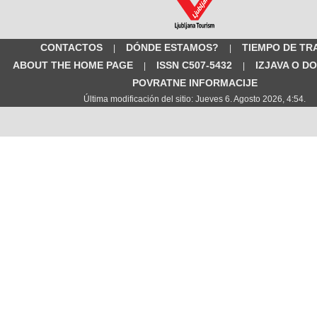
CONTACTOS
DÓNDE ESTAMOS?
TIEMPO DE TR
|
|
ABOUT THE HOME PAGE
ISSN C507-5432
IZJAVA O D
|
|
POVRATNE INFORMACIJE
Última modificación del sitio: Jueves 6. Agosto 2026, 4:54.