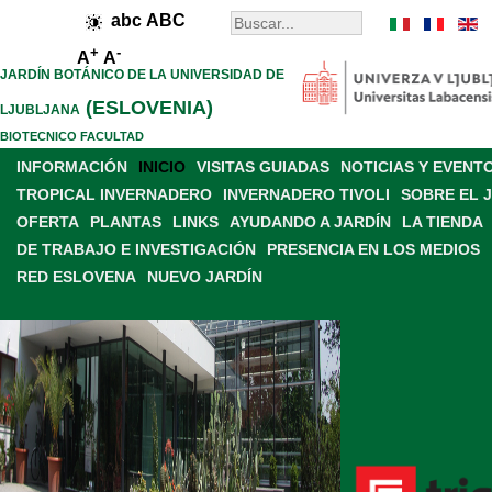
abc
ABC
+
-
A
A
JARDÍN BOTÁNICO DE LA UNIVERSIDAD DE
(ESLOVENIA)
LJUBLJANA
BIOTECNICO FACULTAD
INFORMACIÓN
INICIO
VISITAS GUIADAS
NOTICIAS Y EVENT
TROPICAL INVERNADERO
INVERNADERO TIVOLI
SOBRE EL 
OFERTA
PLANTAS
LINKS
AYUDANDO A JARDÍN
LA TIENDA
DE TRABAJO E INVESTIGACIÓN
PRESENCIA EN LOS MEDIOS
RED ESLOVENA
NUEVO JARDÍN