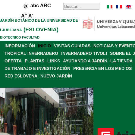
abc
ABC
+
-
A
A
JARDÍN BOTÁNICO DE LA UNIVERSIDAD DE
(ESLOVENIA)
LJUBLJANA
BIOTECNICO FACULTAD
INFORMACIÓN
INICIO
VISITAS GUIADAS
NOTICIAS Y EVENT
TROPICAL INVERNADERO
INVERNADERO TIVOLI
SOBRE EL 
OFERTA
PLANTAS
LINKS
AYUDANDO A JARDÍN
LA TIENDA
DE TRABAJO E INVESTIGACIÓN
PRESENCIA EN LOS MEDIOS
RED ESLOVENA
NUEVO JARDÍN