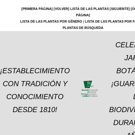
[PRIMERA PÁGINA]
[VOLVER]
LISTA DE LAS PLANTAS
[SIGUIENTE]
[Ú
PÁGINA]
|
LISTA DE LAS PLANTAS POR GÉNERO
LISTA DE LAS PLANTAS POR F
PLANTAS DE BÚSQUEDA
CELE
JA
¡ESTABLECIMIENTO
BOTÁ
CON TRADICIÓN Y
¡GUAR
CONOCIMIENTO
DESDE 1810!
BIODI
DURA