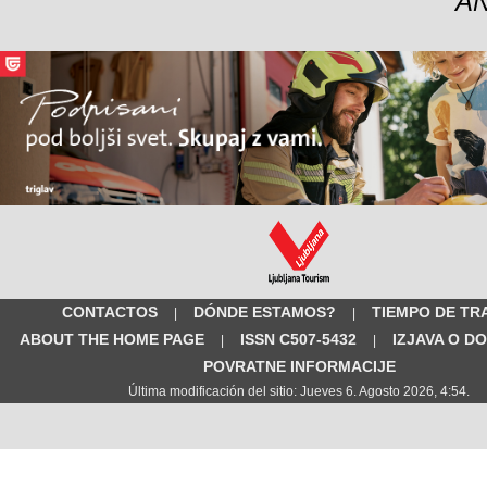
A
CONTACTOS
DÓNDE ESTAMOS?
TIEMPO DE TR
|
|
ABOUT THE HOME PAGE
ISSN C507-5432
IZJAVA O D
|
|
POVRATNE INFORMACIJE
Última modificación del sitio: Jueves 6. Agosto 2026, 4:54.