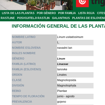
LISTA DE LAS PLANTAS
POR GÉNERO
POR FAMILIA
LISTA ROJA
CITE
RASTLINE
POSVOJITELJI RASTLIN
GALANTHUS
PLANTAS DE ESLOVEN
INFORMACIÓN GENERAL DE LAS PLANT
NOMBRE LATINO
Linum usitatissimum
AUTOR
L.
NOMBRE ESLOVENA
navadni lan
INGLES NOMBRE
GÉNERO
Linum
FAMILIA (LATINO)
Linaceae
FAMILIA (ESLOVENO)
lanovke
ORDEN
Linales
CLASE
Magnoliopsida
DIVISIÓN
Magnoliophyta
REINO
Plantae
TIEMPO DE FLORACIÓN
junio - agosto
PREVALENCIA
gojeno