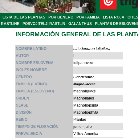
LISTA DE LAS PLANTAS
POR GÉNERO
POR FAMILIA
LISTA ROJA
CITE
RASTLINE
POSVOJITELJI RASTLIN
GALANTHUS
PLANTAS DE ESLOVEN
INFORMACIÓN GENERAL DE LAS PLANT
NOMBRE LATINO
Liriodendron tulipifera
AUTOR
L.
NOMBRE ESLOVENA
tulipanovec
INGLES NOMBRE
GÉNERO
Liriodendron
FAMILIA (LATINO)
Magnoliaceae
FAMILIA (ESLOVENO)
magnolijevke
ORDEN
Magnoliales
CLASE
Magnoliopsida
DIVISIÓN
Magnoliophyta
REINO
Plantae
TIEMPO DE FLORACIÓN
junio - julio
PREVALENCIA
V Sev. Amerika