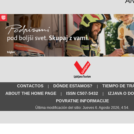
A
CONTACTOS
DÓNDE ESTAMOS?
TIEMPO DE TR
|
|
ABOUT THE HOME PAGE
ISSN C507-5432
IZJAVA O D
|
|
POVRATNE INFORMACIJE
Última modificación del sitio: Jueves 6. Agosto 2026, 4:54.