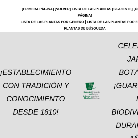
[PRIMERA PÁGINA]
[VOLVER]
LISTA DE LAS PLANTAS
[SIGUIENTE]
[Ú
PÁGINA]
|
LISTA DE LAS PLANTAS POR GÉNERO
LISTA DE LAS PLANTAS POR F
PLANTAS DE BÚSQUEDA
CELE
JA
¡ESTABLECIMIENTO
BOTÁ
CON TRADICIÓN Y
¡GUAR
CONOCIMIENTO
DESDE 1810!
BIODI
DURA