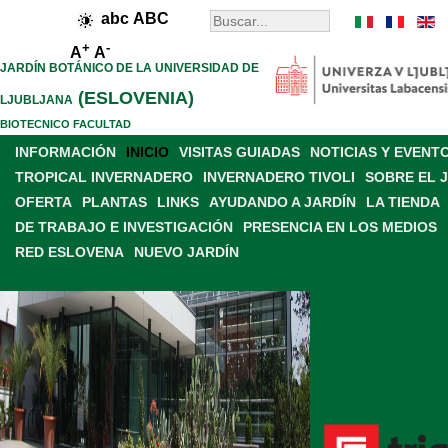
abc
ABC
+
-
A
A
JARDÍN BOTÁNICO DE LA UNIVERSIDAD DE
(ESLOVENIA)
LJUBLJANA
BIOTECNICO FACULTAD
INFORMACIÓN
INICIO
VISITAS GUIADAS
NOTICIAS Y EVENT
TROPICAL INVERNADERO
INVERNADERO TIVOLI
SOBRE EL 
OFERTA
PLANTAS
LINKS
AYUDANDO A JARDÍN
LA TIENDA
DE TRABAJO E INVESTIGACIÓN
PRESENCIA EN LOS MEDIOS
RED ESLOVENA
NUEVO JARDÍN