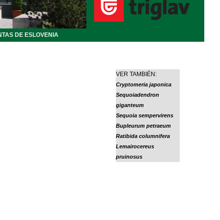
NTAS DE ESLOVENIA
VER TAMBIÉN:
Cryptomeria japonica
Sequoiadendron
giganteum
Sequoia sempervirens
Bupleurum petraeum
Ratibida columnifera
Lemairocereus
pruinosus