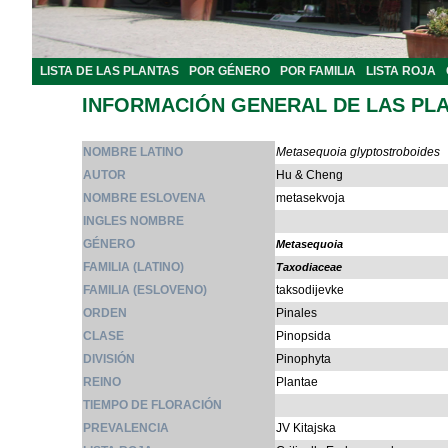
LISTA DE LAS PLANTAS
POR GÉNERO
POR FAMILIA
LISTA ROJA
INFORMACIÓN GENERAL DE LAS PL
NOMBRE LATINO
Metasequoia glyptostroboides
AUTOR
Hu & Cheng
NOMBRE ESLOVENA
metasekvoja
INGLES NOMBRE
GÉNERO
Metasequoia
FAMILIA (LATINO)
Taxodiaceae
FAMILIA (ESLOVENO)
taksodijevke
ORDEN
Pinales
CLASE
Pinopsida
DIVISIÓN
Pinophyta
REINO
Plantae
TIEMPO DE FLORACIÓN
PREVALENCIA
JV Kitajska