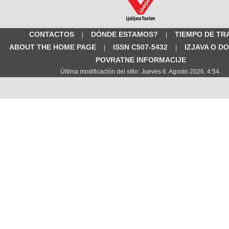
CONTACTOS
DÓNDE ESTAMOS?
TIEMPO DE TR
|
|
ABOUT THE HOME PAGE
ISSN C507-5432
IZJAVA O D
|
|
POVRATNE INFORMACIJE
Última modificación del sitio: Jueves 6. Agosto 2026, 4:54.