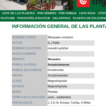
LISTA DE LAS PLANTAS
POR GÉNERO
POR FAMILIA
LISTA ROJA
CITE
RASTLINE
POSVOJITELJI RASTLIN
GALANTHUS
PLANTAS DE ESLOVEN
INFORMACIÓN GENERAL DE LAS PLANT
NOMBRE LATINO
Misopates orontium
AUTOR
(L.) Rafin.
NOMBRE ESLOVENA
navadni gobček
INGLES NOMBRE
GÉNERO
Misopates
FAMILIA (LATINO)
Scrophulariaceae
FAMILIA (ESLOVENO)
črnobinovke
ORDEN
Scrophulariales
CLASE
Magnoliopsida
DIVISIÓN
Magnoliophyta
REINO
Plantae
TIEMPO DE FLORACIÓN
junio - septiembre
PREVALENCIA
J, Z in Sr. Evropa, Turčija, S Afrika