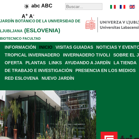
abc
ABC
+
-
A
A
JARDÍN BOTÁNICO DE LA UNIVERSIDAD DE
(ESLOVENIA)
LJUBLJANA
BIOTECNICO FACULTAD
INFORMACIÓN
INICIO
VISITAS GUIADAS
NOTICIAS Y EVENT
TROPICAL INVERNADERO
INVERNADERO TIVOLI
SOBRE EL 
OFERTA
PLANTAS
LINKS
AYUDANDO A JARDÍN
LA TIENDA
DE TRABAJO E INVESTIGACIÓN
PRESENCIA EN LOS MEDIOS
RED ESLOVENA
NUEVO JARDÍN