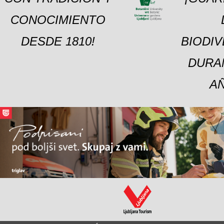
CONOCIMIENTO
DESDE 1810!
BIODI
DURA
A