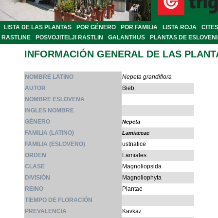
LISTA DE LAS PLANTAS
POR GÉNERO
POR FAMILIA
LISTA ROJA
CITE
RASTLINE
POSVOJITELJI RASTLIN
GALANTHUS
PLANTAS DE ESLOVEN
INFORMACIÓN GENERAL DE LAS PLANT
NOMBRE LATINO
Nepeta grandiflora
AUTOR
Bieb.
NOMBRE ESLOVENA
INGLES NOMBRE
GÉNERO
Nepeta
FAMILIA (LATINO)
Lamiaceae
FAMILIA (ESLOVENO)
ustnatice
ORDEN
Lamiales
CLASE
Magnoliopsida
DIVISIÓN
Magnoliophyta
REINO
Plantae
TIEMPO DE FLORACIÓN
PREVALENCIA
Kavkaz