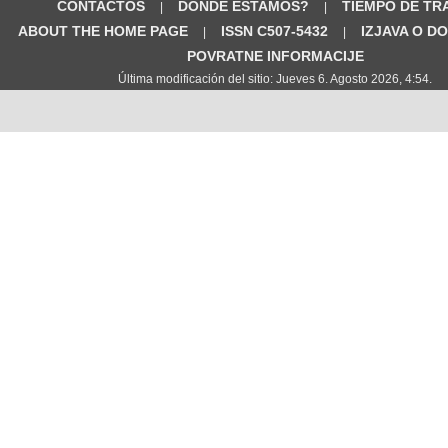
CONTACTOS
DÓNDE ESTAMOS?
TIEMPO DE TR
|
|
ABOUT THE HOME PAGE
ISSN C507-5432
IZJAVA O D
|
|
POVRATNE INFORMACIJE
Última modificación del sitio: Jueves 6. Agosto 2026, 4:54.