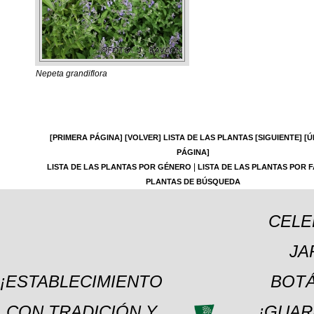
Nepeta grandiflora
[PRIMERA PÁGINA]
[VOLVER]
LISTA DE LAS PLANTAS
[SIGUIENTE]
[Ú
PÁGINA]
|
LISTA DE LAS PLANTAS POR GÉNERO
LISTA DE LAS PLANTAS POR F
PLANTAS DE BÚSQUEDA
CELE
JA
¡ESTABLECIMIENTO
BOTÁ
CON TRADICIÓN Y
¡GUAR