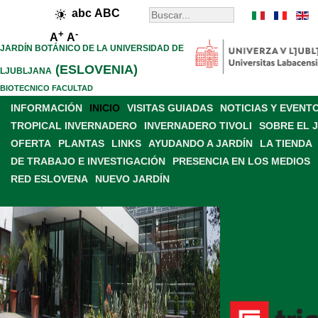
abc
ABC
+
-
A
A
JARDÍN BOTÁNICO DE LA UNIVERSIDAD DE
(ESLOVENIA)
LJUBLJANA
BIOTECNICO FACULTAD
INFORMACIÓN
INICIO
VISITAS GUIADAS
NOTICIAS Y EVENT
TROPICAL INVERNADERO
INVERNADERO TIVOLI
SOBRE EL 
OFERTA
PLANTAS
LINKS
AYUDANDO A JARDÍN
LA TIENDA
DE TRABAJO E INVESTIGACIÓN
PRESENCIA EN LOS MEDIOS
RED ESLOVENA
NUEVO JARDÍN