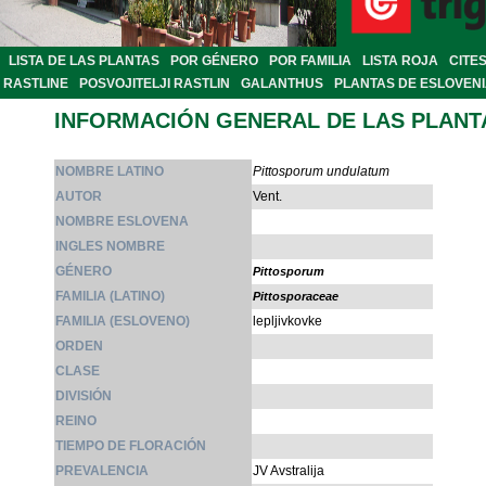
LISTA DE LAS PLANTAS
POR GÉNERO
POR FAMILIA
LISTA ROJA
CITE
RASTLINE
POSVOJITELJI RASTLIN
GALANTHUS
PLANTAS DE ESLOVEN
INFORMACIÓN GENERAL DE LAS PLANT
NOMBRE LATINO
Pittosporum undulatum
AUTOR
Vent.
NOMBRE ESLOVENA
INGLES NOMBRE
GÉNERO
Pittosporum
FAMILIA (LATINO)
Pittosporaceae
FAMILIA (ESLOVENO)
lepljivkovke
ORDEN
CLASE
DIVISIÓN
REINO
TIEMPO DE FLORACIÓN
PREVALENCIA
JV Avstralija