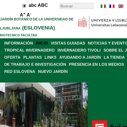
abc
ABC
+
-
A
A
JARDÍN BOTÁNICO DE LA UNIVERSIDAD DE
(ESLOVENIA)
LJUBLJANA
BIOTECNICO FACULTAD
INFORMACIÓN
INICIO
VISITAS GUIADAS
NOTICIAS Y EVENT
TROPICAL INVERNADERO
INVERNADERO TIVOLI
SOBRE EL 
OFERTA
PLANTAS
LINKS
AYUDANDO A JARDÍN
LA TIENDA
DE TRABAJO E INVESTIGACIÓN
PRESENCIA EN LOS MEDIOS
RED ESLOVENA
NUEVO JARDÍN