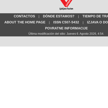
CONTACTOS
DÓNDE ESTAMOS?
TIEMPO DE TR
|
|
ABOUT THE HOME PAGE
ISSN C507-5432
IZJAVA O D
|
|
POVRATNE INFORMACIJE
Última modificación del sitio: Jueves 6. Agosto 2026, 4:54.