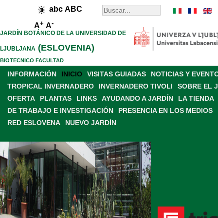
abc
ABC
+
-
A
A
JARDÍN BOTÁNICO DE LA UNIVERSIDAD DE
(ESLOVENIA)
LJUBLJANA
BIOTECNICO FACULTAD
INFORMACIÓN
INICIO
VISITAS GUIADAS
NOTICIAS Y EVENT
TROPICAL INVERNADERO
INVERNADERO TIVOLI
SOBRE EL 
OFERTA
PLANTAS
LINKS
AYUDANDO A JARDÍN
LA TIENDA
DE TRABAJO E INVESTIGACIÓN
PRESENCIA EN LOS MEDIOS
RED ESLOVENA
NUEVO JARDÍN