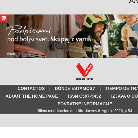
A
CONTACTOS
DÓNDE ESTAMOS?
TIEMPO DE TR
|
|
ABOUT THE HOME PAGE
ISSN C507-5432
IZJAVA O D
|
|
POVRATNE INFORMACIJE
Última modificación del sitio: Jueves 6. Agosto 2026, 4:54.