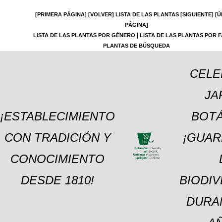
[PRIMERA PÁGINA]
[VOLVER]
LISTA DE LAS PLANTAS
[SIGUIENTE]
[Ú
PÁGINA]
|
LISTA DE LAS PLANTAS POR GÉNERO
LISTA DE LAS PLANTAS POR F
PLANTAS DE BÚSQUEDA
CELE
JA
¡ESTABLECIMIENTO
BOTÁ
CON TRADICIÓN Y
¡GUAR
CONOCIMIENTO
DESDE 1810!
BIODI
DURA