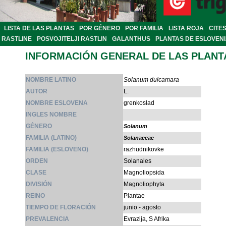
LISTA DE LAS PLANTAS
POR GÉNERO
POR FAMILIA
LISTA ROJA
CITE
RASTLINE
POSVOJITELJI RASTLIN
GALANTHUS
PLANTAS DE ESLOVEN
INFORMACIÓN GENERAL DE LAS PLANT
NOMBRE LATINO
Solanum dulcamara
AUTOR
L.
NOMBRE ESLOVENA
grenkoslad
INGLES NOMBRE
GÉNERO
Solanum
FAMILIA (LATINO)
Solanaceae
FAMILIA (ESLOVENO)
razhudnikovke
ORDEN
Solanales
CLASE
Magnoliopsida
DIVISIÓN
Magnoliophyta
REINO
Plantae
TIEMPO DE FLORACIÓN
junio - agosto
PREVALENCIA
Evrazija, S Afrika