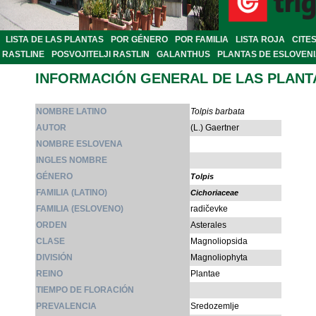
LISTA DE LAS PLANTAS
POR GÉNERO
POR FAMILIA
LISTA ROJA
CITE
RASTLINE
POSVOJITELJI RASTLIN
GALANTHUS
PLANTAS DE ESLOVEN
INFORMACIÓN GENERAL DE LAS PLANT
NOMBRE LATINO
Tolpis barbata
AUTOR
(L.) Gaertner
NOMBRE ESLOVENA
INGLES NOMBRE
GÉNERO
Tolpis
FAMILIA (LATINO)
Cichoriaceae
FAMILIA (ESLOVENO)
radičevke
ORDEN
Asterales
CLASE
Magnoliopsida
DIVISIÓN
Magnoliophyta
REINO
Plantae
TIEMPO DE FLORACIÓN
PREVALENCIA
Sredozemlje