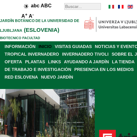
abc
ABC
+
-
A
A
JARDÍN BOTÁNICO DE LA UNIVERSIDAD DE
(ESLOVENIA)
LJUBLJANA
BIOTECNICO FACULTAD
INFORMACIÓN
INICIO
VISITAS GUIADAS
NOTICIAS Y EVENT
TROPICAL INVERNADERO
INVERNADERO TIVOLI
SOBRE EL 
OFERTA
PLANTAS
LINKS
AYUDANDO A JARDÍN
LA TIENDA
DE TRABAJO E INVESTIGACIÓN
PRESENCIA EN LOS MEDIOS
RED ESLOVENA
NUEVO JARDÍN