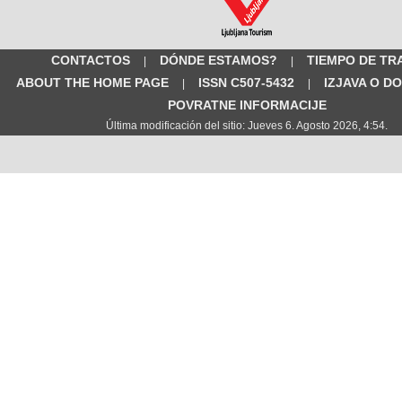
CONTACTOS
DÓNDE ESTAMOS?
TIEMPO DE TR
|
|
ABOUT THE HOME PAGE
ISSN C507-5432
IZJAVA O D
|
|
POVRATNE INFORMACIJE
Última modificación del sitio: Jueves 6. Agosto 2026, 4:54.