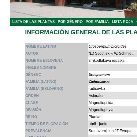
LISTA DE LAS PLANTAS
POR GÉNERO
POR FAMILIA
LISTA ROJA
INFORMACIÓN GENERAL DE LAS PL
NOMBRE LATINO
Urospermum picroides
AUTOR
(L.) Scop. ex F. W. Schmidt
NOMBRE ESLOVENA
srhkodlakava repatka
INGLES NOMBRE
GÉNERO
Urospermum
FAMILIA (LATINO)
Cichoriaceae
FAMILIA (ESLOVENO)
radičevke
ORDEN
Asterales
CLASE
Magnoliopsida
DIVISIÓN
Magnoliophyta
REINO
Plantae
TIEMPO DE FLORACIÓN
abril - junio
PREVALENCIA
Sredozemlje in JZ Evropa