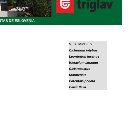
NTAS DE ESLOVENIA
VER TAMBIÉN:
Cichorium intybus
Leontodon incanus
Hieracium lanatum
Cleistocactus
tominensis
Potentilla pedata
Carex flava