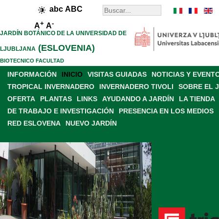
abc
ABC
+
-
A
A
JARDÍN BOTÁNICO DE LA UNIVERSIDAD DE
(ESLOVENIA)
LJUBLJANA
BIOTECNICO FACULTAD
INFORMACIÓN
INICIO
VISITAS GUIADAS
NOTICIAS Y EVENT
TROPICAL INVERNADERO
INVERNADERO TIVOLI
SOBRE EL 
OFERTA
PLANTAS
LINKS
AYUDANDO A JARDÍN
LA TIENDA
DE TRABAJO E INVESTIGACIÓN
PRESENCIA EN LOS MEDIOS
RED ESLOVENA
NUEVO JARDÍN