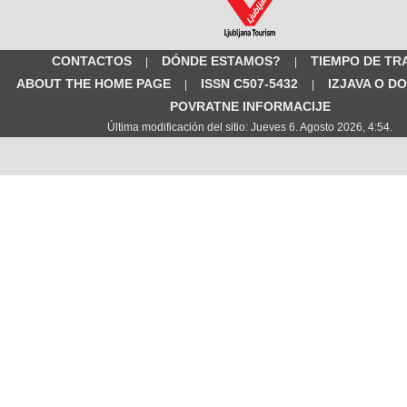
CONTACTOS
DÓNDE ESTAMOS?
TIEMPO DE TR
|
|
ABOUT THE HOME PAGE
ISSN C507-5432
IZJAVA O D
|
|
POVRATNE INFORMACIJE
Última modificación del sitio: Jueves 6. Agosto 2026, 4:54.