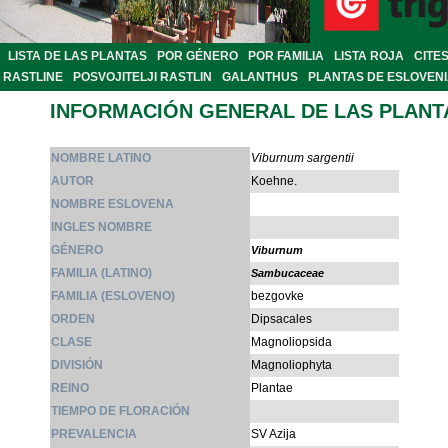
LISTA DE LAS PLANTAS
POR GÉNERO
POR FAMILIA
LISTA ROJA
CITE
RASTLINE
POSVOJITELJI RASTLIN
GALANTHUS
PLANTAS DE ESLOVEN
INFORMACIÓN GENERAL DE LAS PLANT
NOMBRE LATINO
Viburnum sargentii
AUTOR
Koehne.
NOMBRE ESLOVENA
INGLES NOMBRE
GÉNERO
Viburnum
FAMILIA (LATINO)
Sambucaceae
FAMILIA (ESLOVENO)
bezgovke
ORDEN
Dipsacales
CLASE
Magnoliopsida
DIVISIÓN
Magnoliophyta
REINO
Plantae
TIEMPO DE FLORACIÓN
PREVALENCIA
SV Azija