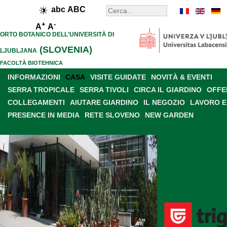
abc
ABC
+
-
A
A
ORTO BOTANICO DELL'UNIVERSITÀ DI
(SLOVENIA)
LJUBLJANA
FACOLTÀ BIOTEHNICA
INFORMAZIONI
CASA
VISITE GUIDATE
NOVITÀ & EVENTI
SERRA TROPICALE
SERRA TIVOLI
CIRCA IL GIARDINO
OFFE
COLLEGAMENTI
AIUTARE GIARDINO
IL NEGOZIO
LAVORO E
PRESENCE IN MEDIA
RETE SLOVENO
NEW GARDEN