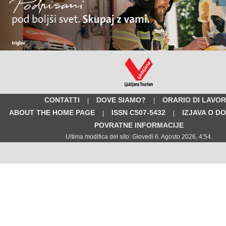
CONTATTI
DOVE SIAMO?
ORARIO DI LAVO
|
|
ABOUT THE HOME PAGE
ISSN C507-5432
IZJAVA O D
|
|
POVRATNE INFORMACIJE
Ultima modifica del sito: Giovedì 6. Agosto 2026, 4:54.