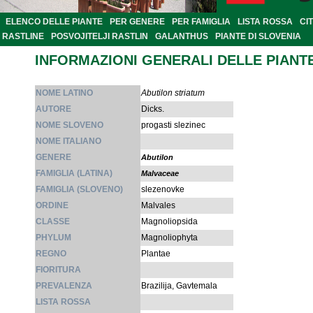
ELENCO DELLE PIANTE
PER GENERE
PER FAMIGLIA
LISTA ROSSA
CI
RASTLINE
POSVOJITELJI RASTLIN
GALANTHUS
PIANTE DI SLOVENIA
INFORMAZIONI GENERALI DELLE PIANT
NOME LATINO
Abutilon striatum
AUTORE
Dicks.
NOME SLOVENO
progasti slezinec
NOME ITALIANO
GENERE
Abutilon
FAMIGLIA (LATINA)
Malvaceae
FAMIGLIA (SLOVENO)
slezenovke
ORDINE
Malvales
CLASSE
Magnoliopsida
PHYLUM
Magnoliophyta
REGNO
Plantae
FIORITURA
PREVALENZA
Brazilija, Gavtemala
LISTA ROSSA