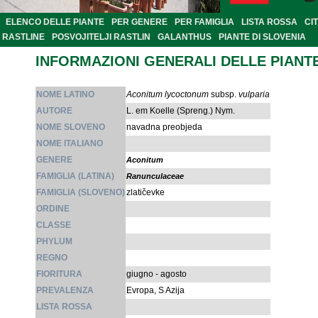
ELENCO DELLE PIANTE
PER GENERE
PER FAMIGLIA
LISTA ROSSA
CI
RASTLINE
POSVOJITELJI RASTLIN
GALANTHUS
PIANTE DI SLOVENIA
INFORMAZIONI GENERALI DELLE PIANT
NOME LATINO
Aconitum lycoctonum
subsp.
vulparia
AUTORE
L. em Koelle (Spreng.) Nym.
NOME SLOVENO
navadna preobjeda
NOME ITALIANO
GENERE
Aconitum
FAMIGLIA (LATINA)
Ranunculaceae
FAMIGLIA (SLOVENO)
zlatičevke
ORDINE
CLASSE
PHYLUM
REGNO
FIORITURA
giugno - agosto
PREVALENZA
Evropa, S Azija
LISTA ROSSA