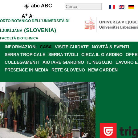
abc
ABC
+
-
A
A
ORTO BOTANICO DELL'UNIVERSITÀ DI
(SLOVENIA)
LJUBLJANA
FACOLTÀ BIOTEHNICA
INFORMAZIONI
CASA
VISITE GUIDATE
NOVITÀ & EVENTI
SERRA TROPICALE
SERRA TIVOLI
CIRCA IL GIARDINO
OFFE
COLLEGAMENTI
AIUTARE GIARDINO
IL NEGOZIO
LAVORO E
PRESENCE IN MEDIA
RETE SLOVENO
NEW GARDEN