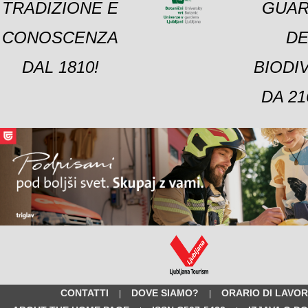
TRADIZIONE E
GUAR
CONOSCENZA
DE
DAL 1810!
BIODI
DA 21
CONTATTI
DOVE SIAMO?
ORARIO DI LAVO
|
|