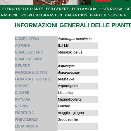
ELENCO DELLE PIANTE
PER GENERE
PER FAMIGLIA
LISTA ROSSA
CI
RASTLINE
POSVOJITELJI RASTLIN
GALANTHUS
PIANTE DI SLOVENIA
INFORMAZIONI GENERALI DELLE PIANT
NOME LATINO
Asparagus maritimus
AUTORE
(L.) Mill.
NOME SLOVENO
obmorski beluš
NOME ITALIANO
GENERE
Asparagus
FAMIGLIA (LATINA)
Asparagaceae
FAMIGLIA (SLOVENO)
beluševke
ORDINE
Asparagales
CLASSE
Liliopsida
PHYLUM
Magnoliophyta
REGNO
Plantae
FIORITURA
maggio - giugno
PREVALENZA
Sredozemlje
LISTA ROSSA