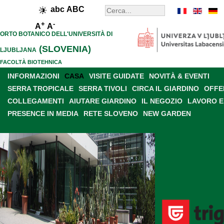
abc
ABC
+
-
A
A
ORTO BOTANICO DELL'UNIVERSITÀ DI
(SLOVENIA)
LJUBLJANA
FACOLTÀ BIOTEHNICA
INFORMAZIONI
CASA
VISITE GUIDATE
NOVITÀ & EVENTI
SERRA TROPICALE
SERRA TIVOLI
CIRCA IL GIARDINO
OFFE
COLLEGAMENTI
AIUTARE GIARDINO
IL NEGOZIO
LAVORO E
PRESENCE IN MEDIA
RETE SLOVENO
NEW GARDEN