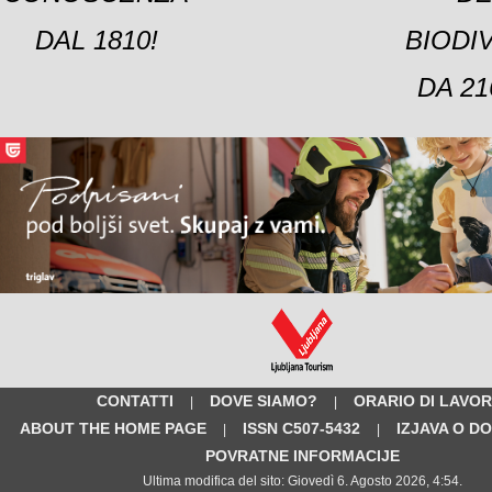
DAL 1810!
BIODI
DA 21
CONTATTI
DOVE SIAMO?
ORARIO DI LAVO
|
|
ABOUT THE HOME PAGE
ISSN C507-5432
IZJAVA O D
|
|
POVRATNE INFORMACIJE
Ultima modifica del sito: Giovedì 6. Agosto 2026, 4:54.