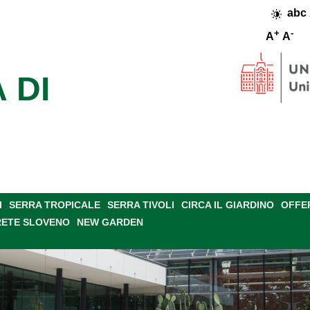
abc
+
-
A
A
 DI
I
SERRA TROPICALE
SERRA TIVOLI
CIRCA IL GIARDINO
OFFE
RETE SLOVENO
NEW GARDEN