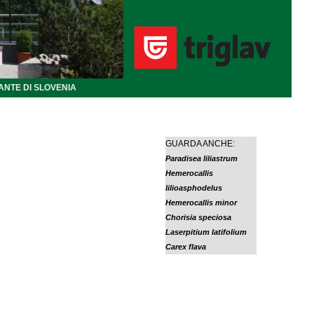
ANTE DI SLOVENIA
GUARDA ANCHE:
Paradisea liliastrum
Hemerocallis
lilioasphodelus
Hemerocallis minor
Chorisia speciosa
Laserpitium latifolium
Carex flava