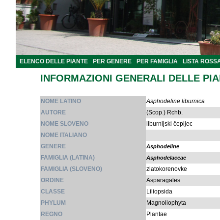
ELENCO DELLE PIANTE
PER GENERE
PER FAMIGLIA
LISTA ROSS
INFORMAZIONI GENERALI DELLE PI
NOME LATINO
Asphodeline liburnica
AUTORE
(Scop.) Rchb.
NOME SLOVENO
liburnijski čepljec
NOME ITALIANO
GENERE
Asphodeline
FAMIGLIA (LATINA)
Asphodelaceae
FAMIGLIA (SLOVENO)
zlatokorenovke
ORDINE
Asparagales
CLASSE
Liliopsida
PHYLUM
Magnoliophyta
REGNO
Plantae