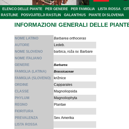
ELENCO DELLE PIANTE
PER GENERE
PER FAMIGLIA
LISTA ROSSA
CI
RASTLINE
POSVOJITELJI RASTLIN
GALANTHUS
PIANTE DI SLOVENIA
INFORMAZIONI GENERALI DELLE PIANT
NOME LATINO
Barbarea orthoceras
AUTORE
Ledeb.
NOME SLOVENO
barbica, roža sv. Barbare
NOME ITALIANO
GENERE
Barbarea
FAMIGLIA (LATINA)
Brassicaceae
FAMIGLIA (SLOVENO)
križnice
ORDINE
Capparales
CLASSE
Magnoliopsida
PHYLUM
Magnoliophyta
REGNO
Plantae
FIORITURA
PREVALENZA
Sev. Amerika
LISTA ROSSA