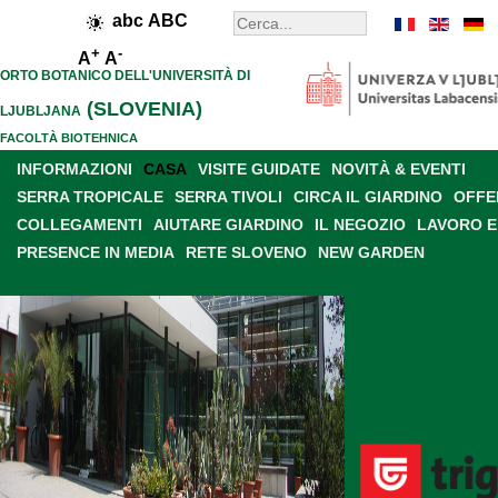
abc
ABC
+
-
A
A
ORTO BOTANICO DELL'UNIVERSITÀ DI
(SLOVENIA)
LJUBLJANA
FACOLTÀ BIOTEHNICA
INFORMAZIONI
CASA
VISITE GUIDATE
NOVITÀ & EVENTI
SERRA TROPICALE
SERRA TIVOLI
CIRCA IL GIARDINO
OFFE
COLLEGAMENTI
AIUTARE GIARDINO
IL NEGOZIO
LAVORO E
PRESENCE IN MEDIA
RETE SLOVENO
NEW GARDEN