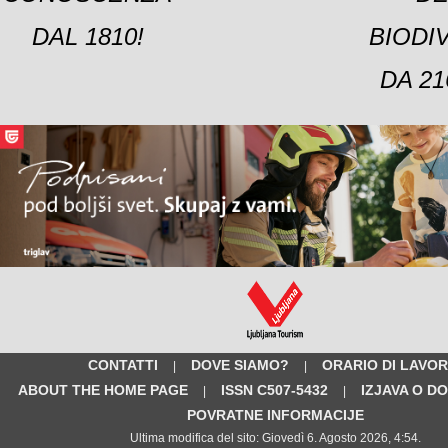
DAL 1810!
BIODI
DA 21
CONTATTI
DOVE SIAMO?
ORARIO DI LAVO
|
|
ABOUT THE HOME PAGE
ISSN C507-5432
IZJAVA O D
|
|
POVRATNE INFORMACIJE
Ultima modifica del sito: Giovedì 6. Agosto 2026, 4:54.