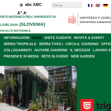
abc
ABC
+
-
A
A
ORTO BOTANICO DELL'UNIVERSITÀ DI
(SLOVENIA)
LJUBLJANA
FACOLTÀ BIOTEHNICA
INFORMAZIONI
CASA
VISITE GUIDATE
NOVITÀ & EVENTI
SERRA TROPICALE
SERRA TIVOLI
CIRCA IL GIARDINO
OFFE
COLLEGAMENTI
AIUTARE GIARDINO
IL NEGOZIO
LAVORO E
PRESENCE IN MEDIA
RETE SLOVENO
NEW GARDEN