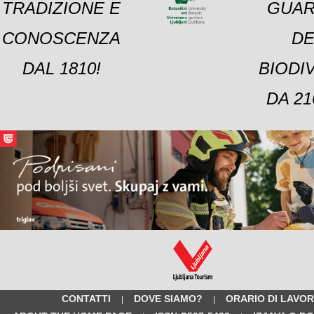
TRADIZIONE E
GUAR
CONOSCENZA
DE
DAL 1810!
BIODI
DA 21
CONTATTI
DOVE SIAMO?
ORARIO DI LAVO
|
|