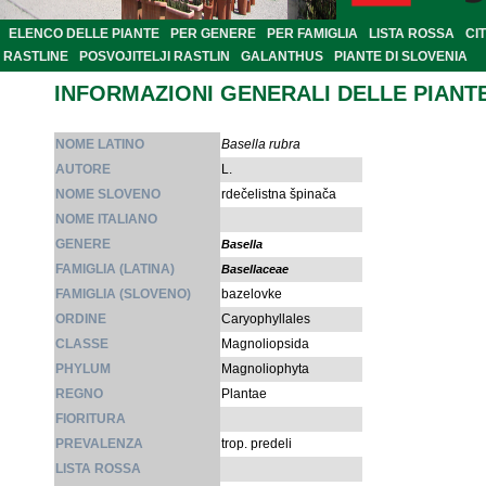
ELENCO DELLE PIANTE
PER GENERE
PER FAMIGLIA
LISTA ROSSA
CI
RASTLINE
POSVOJITELJI RASTLIN
GALANTHUS
PIANTE DI SLOVENIA
INFORMAZIONI GENERALI DELLE PIANT
NOME LATINO
Basella rubra
AUTORE
L.
NOME SLOVENO
rdečelistna špinača
NOME ITALIANO
GENERE
Basella
FAMIGLIA (LATINA)
Basellaceae
FAMIGLIA (SLOVENO)
bazelovke
ORDINE
Caryophyllales
CLASSE
Magnoliopsida
PHYLUM
Magnoliophyta
REGNO
Plantae
FIORITURA
PREVALENZA
trop. predeli
LISTA ROSSA