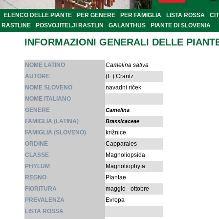
ELENCO DELLE PIANTE
PER GENERE
PER FAMIGLIA
LISTA ROSSA
CI
RASTLINE
POSVOJITELJI RASTLIN
GALANTHUS
PIANTE DI SLOVENIA
INFORMAZIONI GENERALI DELLE PIANT
NOME LATINO
Camelina sativa
AUTORE
(L.) Crantz
NOME SLOVENO
navadni riček
NOME ITALIANO
GENERE
Camelina
FAMIGLIA (LATINA)
Brassicaceae
FAMIGLIA (SLOVENO)
križnice
ORDINE
Capparales
CLASSE
Magnoliopsida
PHYLUM
Magnoliophyta
REGNO
Plantae
FIORITURA
maggio - ottobre
PREVALENZA
Evropa
LISTA ROSSA