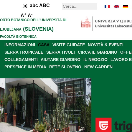
abc
ABC
+
-
A
A
ORTO BOTANICO DELL'UNIVERSITÀ DI
(SLOVENIA)
LJUBLJANA
FACOLTÀ BIOTEHNICA
INFORMAZIONI
CASA
VISITE GUIDATE
NOVITÀ & EVENTI
SERRA TROPICALE
SERRA TIVOLI
CIRCA IL GIARDINO
OFFE
COLLEGAMENTI
AIUTARE GIARDINO
IL NEGOZIO
LAVORO E
PRESENCE IN MEDIA
RETE SLOVENO
NEW GARDEN