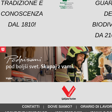
TRADIZIONE E
GUAR
CONOSCENZA
DE
DAL 1810!
BIODI
DA 21
CONTATTI
DOVE SIAMO?
ORARIO DI LAVO
|
|