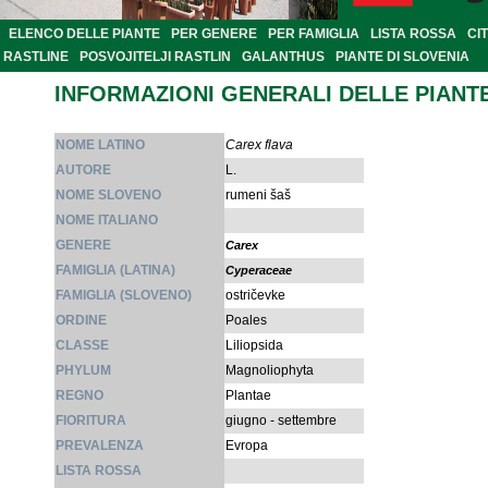
ELENCO DELLE PIANTE
PER GENERE
PER FAMIGLIA
LISTA ROSSA
CI
RASTLINE
POSVOJITELJI RASTLIN
GALANTHUS
PIANTE DI SLOVENIA
INFORMAZIONI GENERALI DELLE PIANT
NOME LATINO
Carex flava
AUTORE
L.
NOME SLOVENO
rumeni šaš
NOME ITALIANO
GENERE
Carex
FAMIGLIA (LATINA)
Cyperaceae
FAMIGLIA (SLOVENO)
ostričevke
ORDINE
Poales
CLASSE
Liliopsida
PHYLUM
Magnoliophyta
REGNO
Plantae
FIORITURA
giugno - settembre
PREVALENZA
Evropa
LISTA ROSSA