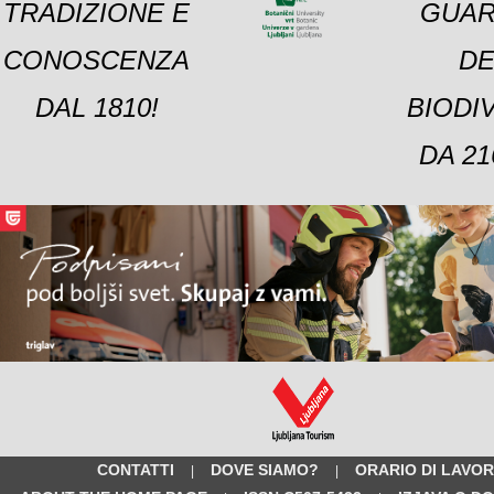
TRADIZIONE E
GUAR
CONOSCENZA
DE
DAL 1810!
BIODI
DA 21
CONTATTI
DOVE SIAMO?
ORARIO DI LAVO
|
|