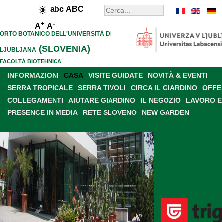
abc
ABC
+
-
A
A
ORTO BOTANICO DELL'UNIVERSITÀ DI
(SLOVENIA)
LJUBLJANA
FACOLTÀ BIOTEHNICA
INFORMAZIONI
CASA
VISITE GUIDATE
NOVITÀ & EVENTI
SERRA TROPICALE
SERRA TIVOLI
CIRCA IL GIARDINO
OFFE
COLLEGAMENTI
AIUTARE GIARDINO
IL NEGOZIO
LAVORO E
PRESENCE IN MEDIA
RETE SLOVENO
NEW GARDEN