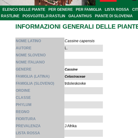
ELENCO DELLE PIANTE
PER GENERE
PER FAMIGLIA
LISTA ROSSA
CI
RASTLINE
POSVOJITELJI RASTLIN
GALANTHUS
PIANTE DI SLOVENIA
INFORMAZIONI GENERALI DELLE PIANT
NOME LATINO
Cassine capensis
AUTORE
L.
NOME SLOVENO
NOME ITALIANO
GENERE
Cassine
FAMIGLIA (LATINA)
Celastraceae
FAMIGLIA (SLOVENO)
trdoleskovke
ORDINE
CLASSE
PHYLUM
REGNO
FIORITURA
PREVALENZA
J Afrika
LISTA ROSSA