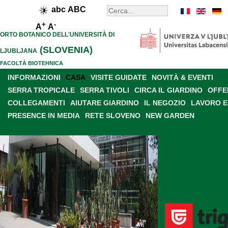
abc
ABC
+
-
A
A
ORTO BOTANICO DELL'UNIVERSITÀ DI
(SLOVENIA)
LJUBLJANA
FACOLTÀ BIOTEHNICA
INFORMAZIONI
CASA
VISITE GUIDATE
NOVITÀ & EVENTI
SERRA TROPICALE
SERRA TIVOLI
CIRCA IL GIARDINO
OFFE
COLLEGAMENTI
AIUTARE GIARDINO
IL NEGOZIO
LAVORO E
PRESENCE IN MEDIA
RETE SLOVENO
NEW GARDEN