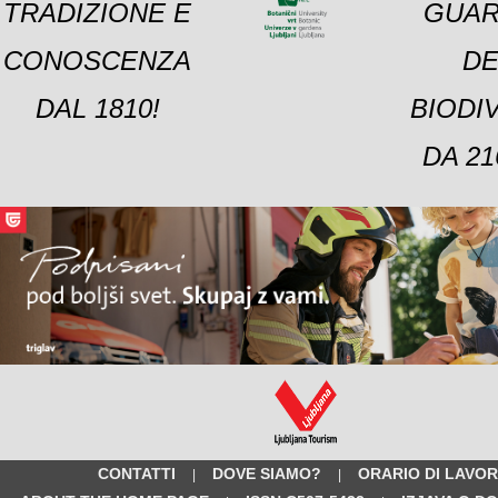
TRADIZIONE E
GUAR
CONOSCENZA
DE
DAL 1810!
BIODI
DA 21
CONTATTI
DOVE SIAMO?
ORARIO DI LAVO
|
|