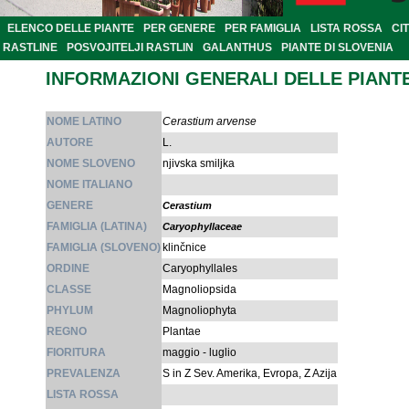
ELENCO DELLE PIANTE
PER GENERE
PER FAMIGLIA
LISTA ROSSA
CI
RASTLINE
POSVOJITELJI RASTLIN
GALANTHUS
PIANTE DI SLOVENIA
INFORMAZIONI GENERALI DELLE PIANT
NOME LATINO
Cerastium arvense
AUTORE
L.
NOME SLOVENO
njivska smiljka
NOME ITALIANO
GENERE
Cerastium
FAMIGLIA (LATINA)
Caryophyllaceae
FAMIGLIA (SLOVENO)
klinčnice
ORDINE
Caryophyllales
CLASSE
Magnoliopsida
PHYLUM
Magnoliophyta
REGNO
Plantae
FIORITURA
maggio - luglio
PREVALENZA
S in Z Sev. Amerika, Evropa, Z Azija
LISTA ROSSA