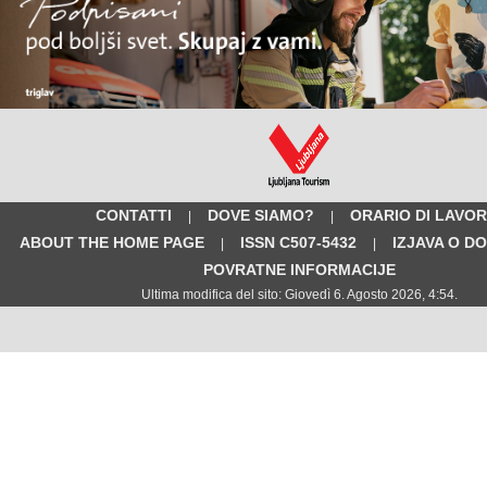
CONTATTI
DOVE SIAMO?
ORARIO DI LAVO
|
|
ABOUT THE HOME PAGE
ISSN C507-5432
IZJAVA O D
|
|
POVRATNE INFORMACIJE
Ultima modifica del sito: Giovedì 6. Agosto 2026, 4:54.