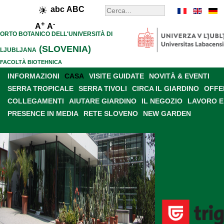
abc
ABC
+
-
A
A
ORTO BOTANICO DELL'UNIVERSITÀ DI
(SLOVENIA)
LJUBLJANA
FACOLTÀ BIOTEHNICA
INFORMAZIONI
CASA
VISITE GUIDATE
NOVITÀ & EVENTI
SERRA TROPICALE
SERRA TIVOLI
CIRCA IL GIARDINO
OFFE
COLLEGAMENTI
AIUTARE GIARDINO
IL NEGOZIO
LAVORO E
PRESENCE IN MEDIA
RETE SLOVENO
NEW GARDEN